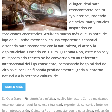
el lugar ideal para
reencontrarte con tu
“yo interior”, rodeado
de selva, mar y rituales
inspirados en
tradiciones ancestrales. Azulik es mucho más que un hotel de
lujo en el Caribe mexicano: es una experiencia sensorial
diseñada para reconectar con la naturaleza, el arte y la
espiritualidad. Ubicado en Tulum, Quintana Roo, este icónico y
multipremiado recinto se ha convertido en un referente
internacional del lujo consciente, combinando hospitalidad de
alto nivel con una filosofía profundamente ligada al entorno
natural y a la herencia cultural de…
SABER MÁS
,
,
,
,
Querétaro
atmósfera mística
Azulik
bienestar
Caribe mexicano
,
,
,
,
entorno natural
equilibrio
espiritualidad
experiencia sensorial
hotel de
,
,
,
,
lujo
introspección
Quintana Roo
reconectar con la naturaleza
relajación