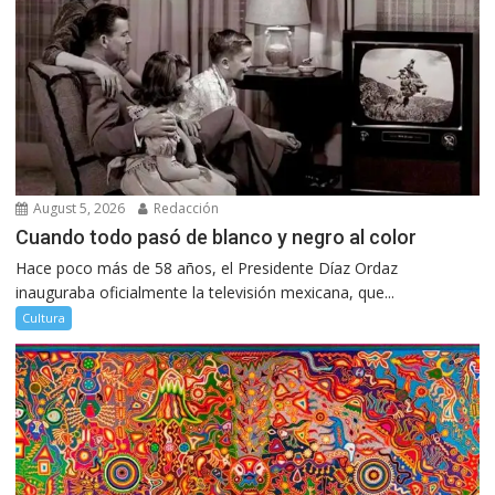
August 5, 2026
Redacción
Cuando todo pasó de blanco y negro al color
Hace poco más de 58 años, el Presidente Díaz Ordaz
inauguraba oficialmente la televisión mexicana, que...
Cultura