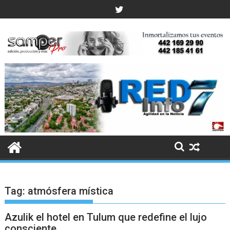
Skip
to
content
Tag:
atmósfera mística
Azulik el hotel en Tulum que redefine el lujo
consciente