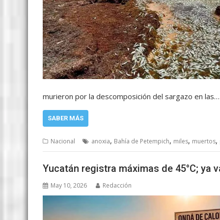
murieron por la descomposición del sargazo en las…
SABER MÁS
,
,
,
,
Nacional
anoxia
Bahía de Petempich
miles
muertos
Yucatán registra máximas de 45°C; ya v
May 10, 2026
Redacción