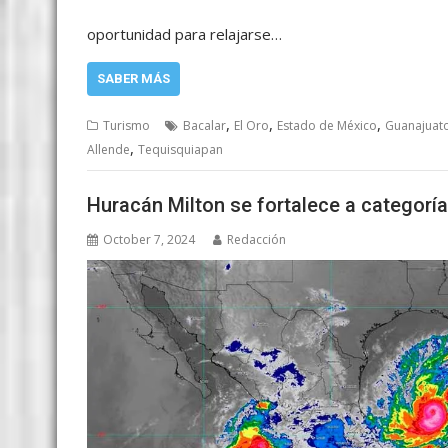
oportunidad para relajarse…
SABER MÁS
,
,
,
Turismo
Bacalar
El Oro
Estado de México
Guanajuat
,
Allende
Tequisquiapan
Huracán Milton se fortalece a categoría
October 7, 2024
Redacción