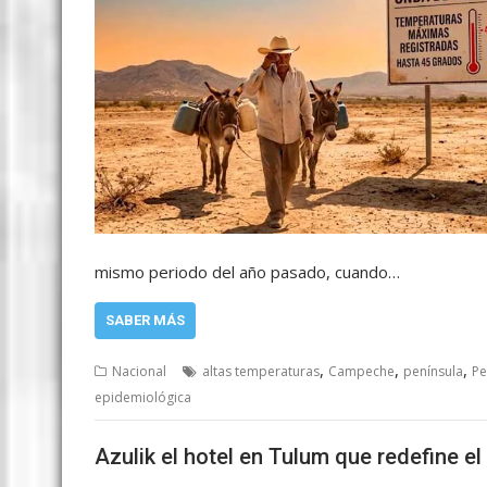
mismo periodo del año pasado, cuando…
SABER MÁS
,
,
,
Nacional
altas temperaturas
Campeche
península
Pe
epidemiológica
Azulik el hotel en Tulum que redefine el