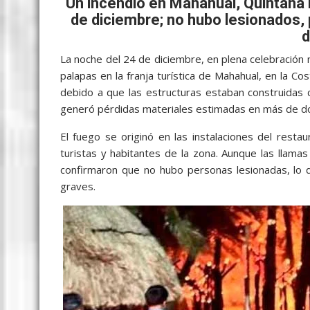
b
er
l
s
e
p
gr
e
Un incendio en Mahahual, Quintana
de diciembre; no hubo lesionados, 
o
A
n
e
a
d
o
p
g
m
La noche del 24 de diciembre, en plena celebración
k
p
er
palapas en la franja turística de Mahahual, en la C
debido a que las estructuras estaban construidas 
generó pérdidas materiales estimadas en más de do
El fuego se originó en las instalaciones del rest
turistas y habitantes de la zona. Aunque las llamas
confirmaron que no hubo personas lesionadas, lo 
graves.