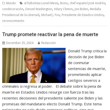
,
,
,
Mundo
al futbolista Lionel Messi
Bono
chef español José Andrés
,
,
,
,
condecoración
Denzel Washington
Hilary Clinton
Joe Biden
Medalla
,
,
,
Presidencial de la Libertad
Michael J. Fox
Presidente de Estados Unidos
reconocimiento
Trump promete reactivar la pena de muerte
December 25, 2024
Redacción
Donald Trump critica la
decisión de Joe Biden
de conmutar
sentencias de muerte,
prometiendo aplicar
castigos severos a
criminales si regresa al poder. El debate sobre la pena de
muerte en Estados Unidos resurge con fuerza tras las
recientes decisiones del presidente saliente Joe Biden y las
promesas del mandatario electo Donald Trump. Este tema
polarizador no solo divide opiniones políticas, sino que