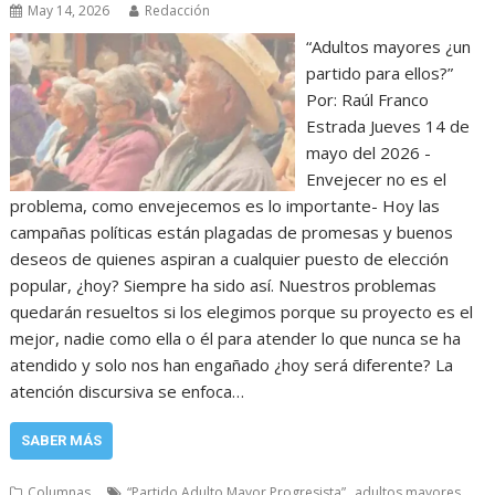
May 14, 2026
Redacción
“Adultos mayores ¿un
partido para ellos?”
Por: Raúl Franco
Estrada Jueves 14 de
mayo del 2026 -
Envejecer no es el
problema, como envejecemos es lo importante- Hoy las
campañas políticas están plagadas de promesas y buenos
deseos de quienes aspiran a cualquier puesto de elección
popular, ¿hoy? Siempre ha sido así. Nuestros problemas
quedarán resueltos si los elegimos porque su proyecto es el
mejor, nadie como ella o él para atender lo que nunca se ha
atendido y solo nos han engañado ¿hoy será diferente? La
atención discursiva se enfoca…
SABER MÁS
,
,
Columnas
“Partido Adulto Mayor Progresista”
adultos mayores