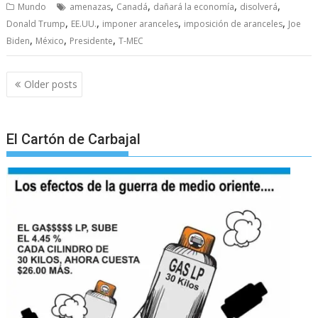
,
,
,
,
Mundo
amenazas
Canadá
dañará la economía
disolverá
,
,
,
,
Donald Trump
EE.UU.
imponer aranceles
imposición de aranceles
Joe
,
,
,
Biden
México
Presidente
T-MEC
Posts
Older posts
navigation
El Cartón de Carbajal