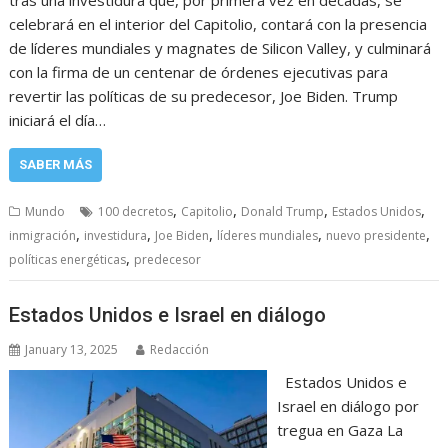
tras una investidura que, por primera vez en décadas, se
celebrará en el interior del Capitolio, contará con la presencia
de líderes mundiales y magnates de Silicon Valley, y culminará
con la firma de un centenar de órdenes ejecutivas para
revertir las políticas de su predecesor, Joe Biden. Trump
iniciará el día…
SABER MÁS
,
,
,
,
Mundo
100 decretos
Capitolio
Donald Trump
Estados Unidos
,
,
,
,
,
inmigración
investidura
Joe Biden
líderes mundiales
nuevo presidente
,
políticas energéticas
predecesor
Estados Unidos e Israel en diálogo
January 13, 2025
Redacción
Estados Unidos e
Israel en diálogo por
tregua en Gaza La