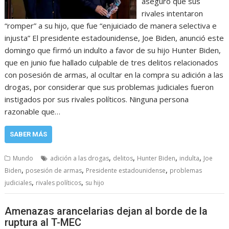
aseguró que sus
rivales intentaron
“romper” a su hijo, que fue “enjuiciado de manera selectiva e
injusta” El presidente estadounidense, Joe Biden, anunció este
domingo que firmó un indulto a favor de su hijo Hunter Biden,
que en junio fue hallado culpable de tres delitos relacionados
con posesión de armas, al ocultar en la compra su adición a las
drogas, por considerar que sus problemas judiciales fueron
instigados por sus rivales políticos. Ninguna persona
razonable que…
SABER MÁS
,
,
,
,
Mundo
adición a las drogas
delitos
Hunter Biden
indulta
Joe
,
,
,
Biden
posesión de armas
Presidente estadounidense
problemas
,
,
judiciales
rivales políticos
su hijo
Amenazas arancelarias dejan al borde de la
ruptura al T-MEC