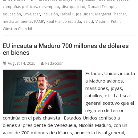
,
,
,
,
campañas políticas
desempleo
discapacidad
Donald Trumph
,
,
,
,
,
,
educación
Envejecer
inclusión
Isabel II
Joe Biden
Margaret Thacher
,
,
,
,
,
medio ambiente
PAMP
Raúl Franco Estrada
salud
Vladímir Putin
Winston Churchil
EU incauta a Maduro 700 millones de dólares
en bienes
August 14, 2025
Redacción
Estados Unidos incauta
a Maduro aviones,
mansiones, joyas,
caballos, etc. La fiscal
general sostuvo que el
régimen de terror
continúa en el país chavista Estados Unidos confiscó a
bienes al presidente de Venezuela, Nicolás Maduro, con un
valor de 700 millones de dólares, anunció la fiscal general,