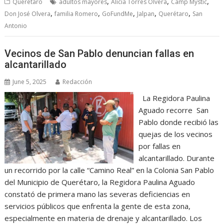
,
,
,
Querétaro
adultos mayores
Alicia Torres Olvera
Camp Mystic
,
,
,
,
,
Don José Olvera
familia Romero
GoFundMe
Jalpan
Querétaro
San
Antonio
Vecinos de San Pablo denuncian fallas en
alcantarillado
June 5, 2025
Redacción
La Regidora Paulina
Aguado recorre San
Pablo donde recibió las
quejas de los vecinos
por fallas en
alcantarillado. Durante
un recorrido por la calle “Camino Real” en la Colonia San Pablo
del Municipio de Querétaro, la Regidora Paulina Aguado
constató de primera mano las severas deficiencias en
servicios públicos que enfrenta la gente de esta zona,
especialmente en materia de drenaje y alcantarillado. Los