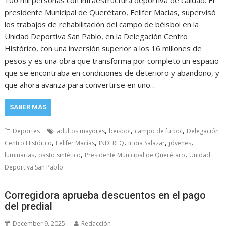
100 mil personas con infraestructura deportiva de calidad. El
presidente Municipal de Querétaro, Felifer Macías, supervisó
los trabajos de rehabilitación del campo de béisbol en la
Unidad Deportiva San Pablo, en la Delegación Centro
Histórico, con una inversión superior a los 16 millones de
pesos y es una obra que transforma por completo un espacio
que se encontraba en condiciones de deterioro y abandono, y
que ahora avanza para convertirse en uno…
SABER MÁS
,
,
,
Deportes
adultos mayores
beisbol
campo de futbol
Delegación
,
,
,
,
,
Centro Histórico
Felifer Macías
INDEREQ
Iridia Salazar
jóvenes
,
,
,
luminarias
pasto sintético
Presidente Municipal de Querétaro
Unidad
Deportiva San Pablo
Corregidora aprueba descuentos en el pago
del predial
December 9, 2025
Redacción