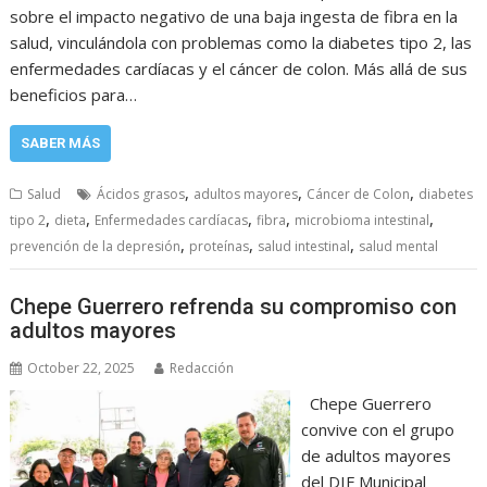
sobre el impacto negativo de una baja ingesta de fibra en la
salud, vinculándola con problemas como la diabetes tipo 2, las
enfermedades cardíacas y el cáncer de colon. Más allá de sus
beneficios para…
SABER MÁS
,
,
,
Salud
Ácidos grasos
adultos mayores
Cáncer de Colon
diabetes
,
,
,
,
,
tipo 2
dieta
Enfermedades cardíacas
fibra
microbioma intestinal
,
,
,
prevención de la depresión
proteínas
salud intestinal
salud mental
Chepe Guerrero refrenda su compromiso con
adultos mayores
October 22, 2025
Redacción
Chepe Guerrero
convive con el grupo
de adultos mayores
del DIF Municipal