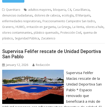
,
,
,
,
Querétaro
adultos mayores
bloquera
C4
Casa Blanca
,
,
,
,
denuncias ciudadanas
dolores de cabeza
ecología
El Marqués
,
,
enfermedades respiratorias
Fraccionamiento Campestre San Isidro
,
,
,
,
,
,
Granero
HUMO
irritación en garganta
La Griega
La Venta
olores a hule
,
,
,
olores contaminantes
plástico quemado
Protección Civil
quema de
,
,
plástico
Seguridad Pública
Zacatenco
Supervisa Felifer rescate de Unidad Deportiva
San Pablo
January 12, 2026
Redacción
Supervisa Felifer
Macías rescate de la
Unidad Deportiva San
Pablo * Espacio
renovado que
beneficiará a más de