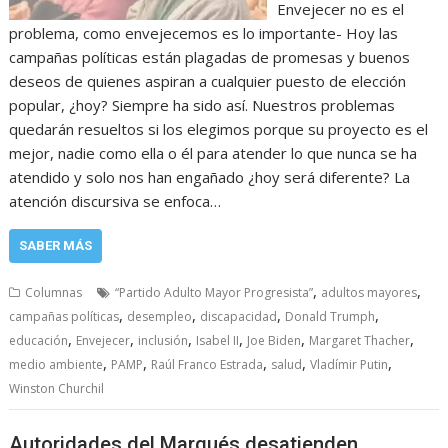
Envejecer no es el
problema, como envejecemos es lo importante- Hoy las
campañas políticas están plagadas de promesas y buenos
deseos de quienes aspiran a cualquier puesto de elección
popular, ¿hoy? Siempre ha sido así. Nuestros problemas
quedarán resueltos si los elegimos porque su proyecto es el
mejor, nadie como ella o él para atender lo que nunca se ha
atendido y solo nos han engañado ¿hoy será diferente? La
atención discursiva se enfoca…
SABER MÁS
,
,
Columnas
“Partido Adulto Mayor Progresista”
adultos mayores
,
,
,
,
campañas políticas
desempleo
discapacidad
Donald Trumph
,
,
,
,
,
,
educación
Envejecer
inclusión
Isabel II
Joe Biden
Margaret Thacher
,
,
,
,
,
medio ambiente
PAMP
Raúl Franco Estrada
salud
Vladímir Putin
Winston Churchil
Autoridades del Marqués desatienden