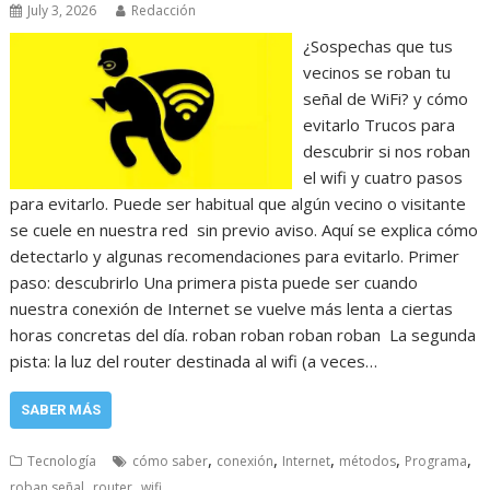
July 3, 2026
Redacción
¿Sospechas que tus
vecinos se roban tu
señal de WiFi? y cómo
evitarlo Trucos para
descubrir si nos roban
el wifi y cuatro pasos
para evitarlo. Puede ser habitual que algún vecino o visitante
se cuele en nuestra red sin previo aviso. Aquí se explica cómo
detectarlo y algunas recomendaciones para evitarlo. Primer
paso: descubrirlo Una primera pista puede ser cuando
nuestra conexión de Internet se vuelve más lenta a ciertas
horas concretas del día. roban roban roban roban La segunda
pista: la luz del router destinada al wifi (a veces…
SABER MÁS
,
,
,
,
,
Tecnología
cómo saber
conexión
Internet
métodos
Programa
,
,
roban señal
router
wifi