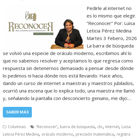
Pedirle al internet no
es lo mismo que elegir.
”Reconocer” Por: Luisa
Leticia Pérez Medina
Martes 3 Febero, 2026
La barra de búsqueda
se volvió una especie de oráculo moderno, escribimos ahí lo
que no sabemos resolver y aceptamos lo que regresa como
respuesta sin detenernos demasiado a pensar desde dónde
lo pedimos ni hacia dónde nos está llevando. Hace años,
dando un curso de internet a maestras y maestros jubilados,
ocurrió una escena que lo explica todo, una maestra me llamó
y, señalando la pantalla con desconcierto genuino, me dijo:…
SABER MÁS
,
,
,
,
Columnas
“Reconocer”
barra de búsqueda
clic
Internet
Luisa
,
,
,
Leticia Pérez Medina
oráculo moderno
precisión matemática
registra