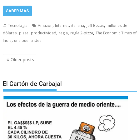
SABER MÁS
,
,
,
,
Tecnología
Amazon
Internet
italiana
Jeff Bezos
millones de
,
,
,
,
,
dólares
pizza
productividad
regla
regla 2-pizza
The Economic Times of
,
India
una buena idea
Posts
Older posts
navigation
El Cartón de Carbajal