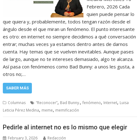
Febrero, 2026 Cada
quien puede pensar lo
que quiera y, probablemente, todos tengan razón desde el
ángulo desde el que miran un fenómeno. El punto interesante
es otro: en internet no siempre decidimos a qué conversación
entrar; muchas veces ya estamos dentro antes de darnos
cuenta. Hay temas que se vuelven inevitables. Aunque pases
de largo, aunque no te intereses demasiado, algo te alcanza.
Así pasa con fenómenos como Bad Bunny: a unos les gusta, a
otros no;…
SABER MÁS
,
,
,
,
Columnas
“Reconocer”
Bad Bunny.
fenómeno
Internet
Luisa
,
,
Leticia Pérez Medina
meme
memificación
Pedirle al internet no es lo mismo que elegir
February 3, 2026
Redacción