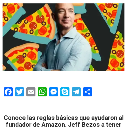
F
T
E
W
M
S
T
S
ac
w
m
h
e
k
el
h
e
itt
ai
at
ss
y
e
ar
b
er
l
s
e
p
gr
e
Conoce las reglas básicas que ayudaron al
fundador de Amazon, Jeff Bezos a tener