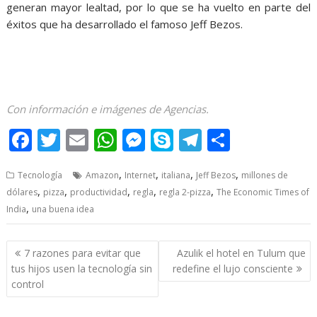
generan mayor lealtad, por lo que se ha vuelto en parte del
éxitos que ha desarrollado el famoso Jeff Bezos.
Con información e imágenes de Agencias.
F
T
E
W
M
S
T
S
ac
w
m
h
e
k
el
h
,
,
,
,
Tecnología
Amazon
Internet
italiana
Jeff Bezos
millones de
e
itt
ai
at
ss
y
e
ar
,
,
,
,
,
dólares
pizza
productividad
regla
regla 2-pizza
The Economic Times of
b
er
l
s
e
p
gr
e
,
India
una buena idea
o
A
n
e
a
o
p
g
m
Post
7 razones para evitar que
Azulik el hotel en Tulum que
navigation
k
p
er
tus hijos usen la tecnología sin
redefine el lujo consciente
control