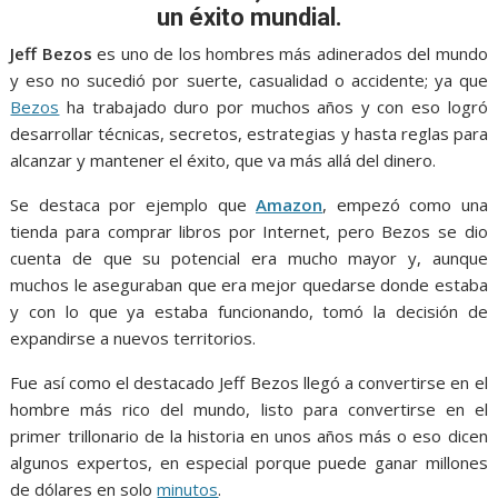
o
A
n
e
a
un éxito mundial.
o
p
g
m
Jeff Bezos
es uno de los hombres más adinerados del mundo
k
p
er
y eso no sucedió por suerte, casualidad o accidente; ya que
Bezos
ha trabajado duro por muchos años y con eso logró
desarrollar técnicas, secretos, estrategias y hasta reglas para
alcanzar y mantener el éxito, que va más allá del dinero.
Se destaca por ejemplo que
Amazon
, empezó como una
tienda para comprar libros por Internet, pero Bezos se dio
cuenta de que su potencial era mucho mayor y, aunque
muchos le aseguraban que era mejor quedarse donde estaba
y con lo que ya estaba funcionando, tomó la decisión de
expandirse a nuevos territorios.
Fue así como el destacado Jeff Bezos llegó a convertirse en el
hombre más rico del mundo, listo para convertirse en el
primer trillonario de la historia en unos años más o eso dicen
algunos expertos, en especial porque puede ganar millones
de dólares en solo
minutos
.