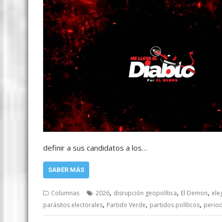
definir a sus candidatos a los…
SABER MÁS
,
,
,
Columnas
2026
disrupción geopolítica
El Demon
ele
,
,
,
parásitos electorales
Partido Verde
partidos políticos
period