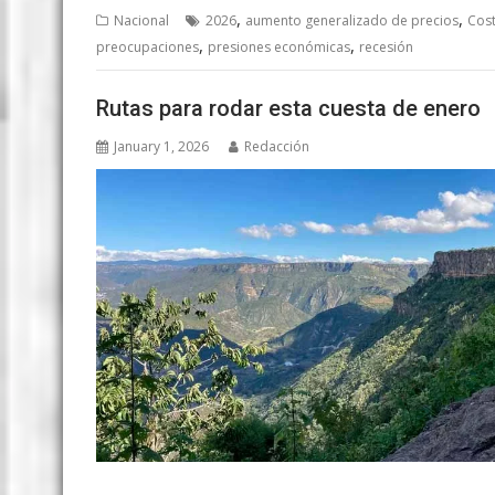
,
,
Nacional
2026
aumento generalizado de precios
Cost
,
,
preocupaciones
presiones económicas
recesión
Rutas para rodar esta cuesta de enero
January 1, 2026
Redacción