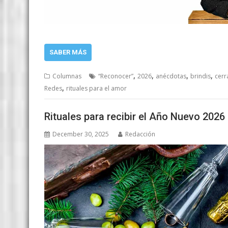
SABER MÁS
,
,
,
,
Columnas
“Reconocer”
2026
anécdotas
brindis
cerr
,
Redes
rituales para el amor
Rituales para recibir el Año Nuevo 2026
December 30, 2025
Redacción