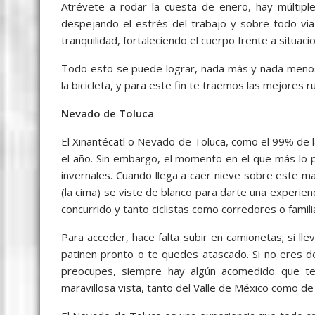
c
i
a
a
s
y
l
a
Atrévete a rodar la cuesta de enero, hay múltiple
e
t
i
t
s
p
e
r
despejando el estrés del trabajo y sobre todo via
tranquilidad, fortaleciendo el cuerpo frente a situa
b
t
l
s
e
e
g
e
o
e
A
n
r
Todo esto se puede lograr, nada más y nada menos
la bicicleta, y para este fin te traemos las mejores r
o
r
p
g
a
k
p
e
m
Nevado de Toluca
r
El Xinantécatl o Nevado de Toluca, como el 99% de 
el año. Sin embargo, el momento en el que más lo pu
invernales. Cuando llega a caer nieve sobre este ma
(la cima) se viste de blanco para darte una experienc
concurrido y tanto ciclistas como corredores o famili
Para acceder, hace falta subir en camionetas; si lle
patinen pronto o te quedes atascado. Si no eres d
preocupes, siempre hay algún acomedido que te a
maravillosa vista, tanto del Valle de México como de l