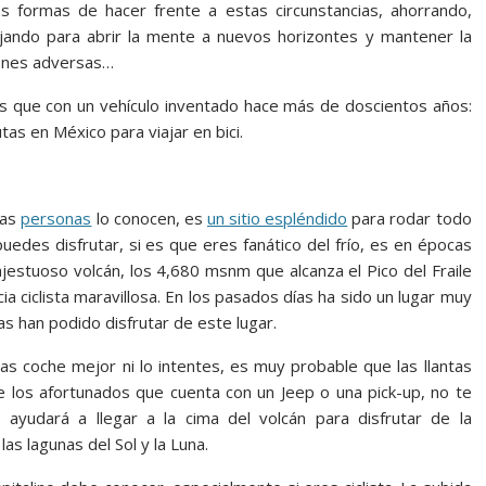
s formas de hacer frente a estas circunstancias, ahorrando,
jando para abrir la mente a nuevos horizontes y mantener la
ciones adversas…
 que con un vehículo inventado hace más de doscientos años:
utas en México para viajar en bici.
las
personas
lo conocen, es
un sitio espléndido
para rodar todo
edes disfrutar, si es que eres fanático del frío, es en épocas
jestuoso volcán, los 4,680 msnm que alcanza el Pico del Fraile
ia ciclista maravillosa. En los pasados días ha sido un lugar muy
as han podido disfrutar de este lugar.
vas coche mejor ni lo intentes, es muy probable que las llantas
e los afortunados que cuenta con un Jeep o una pick-up, no te
yudará a llegar a la cima del volcán para disfrutar de la
as lagunas del Sol y la Luna.