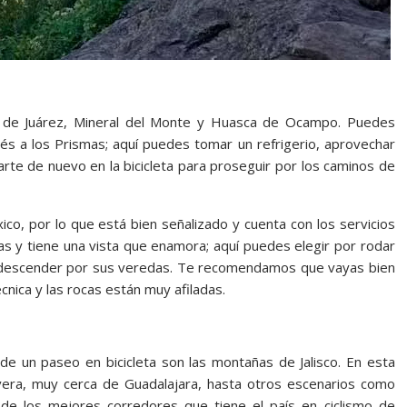
n de Juárez, Mineral del Monte y Huasca de Ocampo. Puedes
és a los Prismas; aquí puedes tomar un refrigerio, aprovechar
arte de nuevo en la bicicleta para proseguir por los caminos de
ico, por lo que está bien señalizado y cuenta con los servicios
as y tiene una vista que enamora; aquí puedes elegir por rodar
o, descender por sus veredas. Te recomendamos que vayas bien
écnica y las rocas están muy afiladas.
de un paseo en bicicleta son las montañas de Jalisco. En esta
era, muy cerca de Guadalajara, hasta otros escenarios como
os de los mejores corredores que tiene el país en ciclismo de