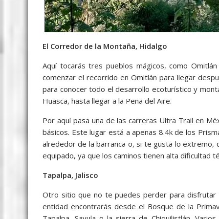
El Corredor de la Montaña, Hidalgo
Aquí tocarás tres pueblos mágicos, como Omitlá
comenzar el recorrido en Omitlán para llegar despu
para conocer todo el desarrollo ecoturístico y mont
Huasca, hasta llegar a la Peña del Aire.
Por aquí pasa una de las carreras Ultra Trail en Méx
básicos. Este lugar está a apenas 8.4k de los Prism
alrededor de la barranca o, si te gusta lo extrem
equipado, ya que los caminos tienen alta dificultad t
Tapalpa, Jalisco
Otro sitio que no te puedes perder para disfrutar 
entidad encontrarás desde el Bosque de la Primav
Tapalpa, Sayula o la sierra de Chiquilistlán. Vari