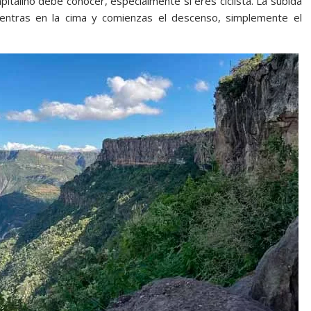
italino debe conocer, especialmente si eres ciclista. La subida
uentras en la cima y comienzas el descenso, simplemente el