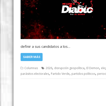
definir a sus candidatos a los…
SABER MÁS
,
,
,
Columnas
2026
disrupción geopolítica
El Demon
ele
,
,
,
parásitos electorales
Partido Verde
partidos políticos
period