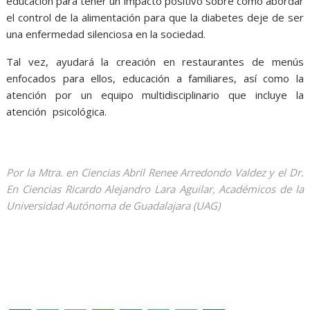
educación para tener un impacto positivo sobre cómo abordar
el control de la alimentación para que la diabetes deje de ser
una enfermedad silenciosa en la sociedad.
Tal vez, ayudará la creación en restaurantes de menús
enfocados para ellos, educación a familiares, así como la
atención por un equipo multidisciplinario que incluye la
atención psicológica.
Impacto emocional Impacto emocional
Impacto emocional Impacto emocional Impacto emocional
Impacto emocional Impacto emocional Impacto emocional
Por la Mtra. en Ciencias Abril Renee Arredondo Valdez y el Dr.
En Ciencias Ricardo Alejandro Lara Aguilar, Académicos de la
Universidad Autónoma de Guadalajara (UAG)