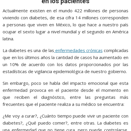
e
t
i
t
s
p
e
r
en los pacientes
b
t
l
s
e
e
g
e
Actualmente existen en el mundo 422 millones de personas
o
e
A
n
r
viviendo con diabetes, de esa cifra 14 millones corresponden
a personas que viven en México, lo que hace a nuestro país
o
r
p
g
a
ocupar el sexto lugar a nivel mundial y el segundo en América
k
p
e
m
latina.
r
La diabetes es una de las
enfermedades crónicas
complicadas
que en los últimos años la cantidad de casos ha aumentado en
un 10% de acuerdo con los datos proporcionados por las
estadísticas de vigilancia epidemiológica de nuestro gobierno.
Sin embargo, poco se habla del impacto emocional que esta
enfermedad provoca en el paciente desde el momento en
que reciben el diagnóstico, entre las preguntas más
frecuentes que el paciente realiza a su médico se encuentra:
¿Me voy a curar?, ¿Cuánto tiempo puede vivir un paciente con
diabetes?, ¿Qué puedo comer?, entre otras. La diabetes es
una enfermedad que no tiene cura, pero puede controlarse,