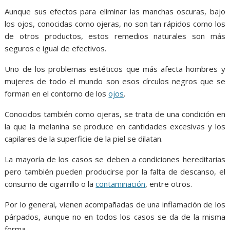
o
A
n
e
a
Aunque sus efectos para eliminar las manchas oscuras, bajo
o
p
g
m
los ojos, conocidas como ojeras, no son tan rápidos como los
k
p
er
de otros productos, estos remedios naturales son más
seguros e igual de efectivos.
Uno de los problemas estéticos que más afecta hombres y
mujeres de todo el mundo son esos círculos negros que se
forman en el contorno de los
ojos
.
Conocidos también como ojeras, se trata de una condición en
la que la melanina se produce en cantidades excesivas y los
capilares de la superficie de la piel se dilatan.
La mayoría de los casos se deben a condiciones hereditarias
pero también pueden producirse por la falta de descanso, el
consumo de cigarrillo o la
contaminación
, entre otros.
Por lo general, vienen acompañadas de una inflamación de los
párpados, aunque no en todos los casos se da de la misma
forma.