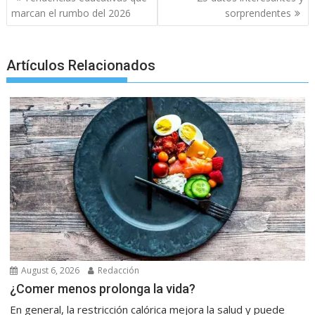
o
p
g
m
navigation
marcan el rumbo del 2026
sorprendentes
k
p
er
Artículos Relacionados
August 6, 2026
Redacción
¿Comer menos prolonga la vida?
En general, la restricción calórica mejora la salud y puede