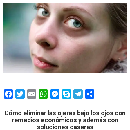
F
T
E
W
M
S
T
S
ac
w
m
h
e
k
el
h
e
itt
ai
at
ss
y
e
ar
Cómo eliminar las ojeras bajo los ojos con
b
er
l
s
e
p
gr
e
remedios económicos y además con
soluciones caseras