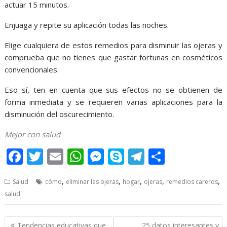
actuar 15 minutos.
Enjuaga y repite su aplicación todas las noches.
Elige cualquiera de estos remedios para disminuir las ojeras y
comprueba que no tienes que gastar fortunas en cosméticos
convencionales.
Eso sí, ten en cuenta que sus efectos no se obtienen de
forma inmediata y se requieren varias aplicaciones para la
disminución del oscurecimiento.
Mejor con salud
F
T
E
W
M
S
T
S
ac
w
m
h
e
k
el
h
,
,
,
,
,
Salud
cómo
eliminar las ojeras
hogar
ojeras
remedios careros
e
itt
ai
at
ss
y
e
ar
salud
b
er
l
s
e
p
gr
e
o
A
n
e
a
Post
Tendencias educativas que
25 datos interesantes y