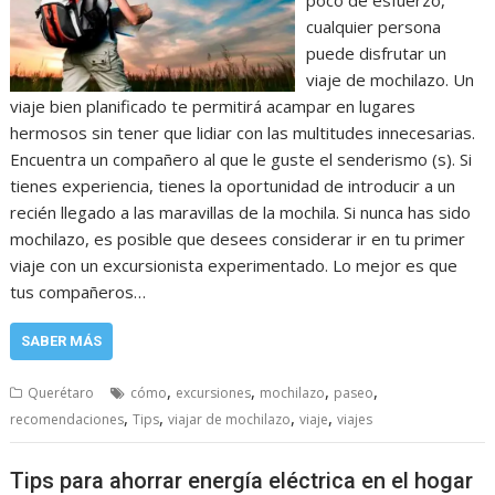
poco de esfuerzo,
cualquier persona
puede disfrutar un
viaje de mochilazo. Un
viaje bien planificado te permitirá acampar en lugares
hermosos sin tener que lidiar con las multitudes innecesarias.
Encuentra un compañero al que le guste el senderismo (s). Si
tienes experiencia, tienes la oportunidad de introducir a un
recién llegado a las maravillas de la mochila. Si nunca has sido
mochilazo, es posible que desees considerar ir en tu primer
viaje con un excursionista experimentado. Lo mejor es que
tus compañeros…
SABER MÁS
,
,
,
,
Querétaro
cómo
excursiones
mochilazo
paseo
,
,
,
,
recomendaciones
Tips
viajar de mochilazo
viaje
viajes
Tips para ahorrar energía eléctrica en el hogar