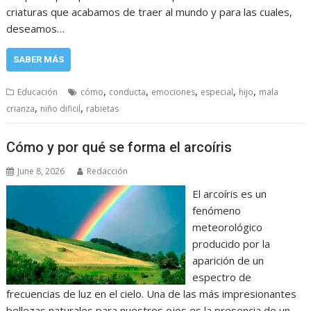
criaturas que acabamos de traer al mundo y para las cuales,
deseamos…
SABER MÁS
,
,
,
,
,
Educación
cómo
conducta
emociones
especial
hijo
mala
,
,
crianza
niño dificil
rabietas
Cómo y por qué se forma el arcoíris
June 8, 2026
Redacción
El arcoíris es un
fenómeno
meteorológico
producido por la
aparición de un
espectro de
frecuencias de luz en el cielo. Una de las más impresionantes
bellezas naturales para nuestros ojos es la presencia de un