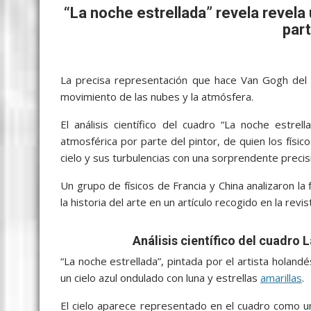
b
er
l
s
e
p
gr
e
“La noche estrellada” revela revel
o
A
n
e
a
part
o
p
g
m
k
p
er
La precisa representación que hace Van Gogh del ci
movimiento de las nubes y la atmósfera.
El análisis científico del cuadro “La noche estrel
atmosférica por parte del pintor, de quien los físic
cielo y sus turbulencias con una sorprendente precisi
Un grupo de físicos de Francia y China analizaron la
la historia del arte en un artículo recogido en la revis
Análisis científico del cuadro 
“La noche estrellada”, pintada por el artista hol
un cielo azul ondulado con luna y estrellas
amarillas
.
El cielo aparece representado en el cuadro como u