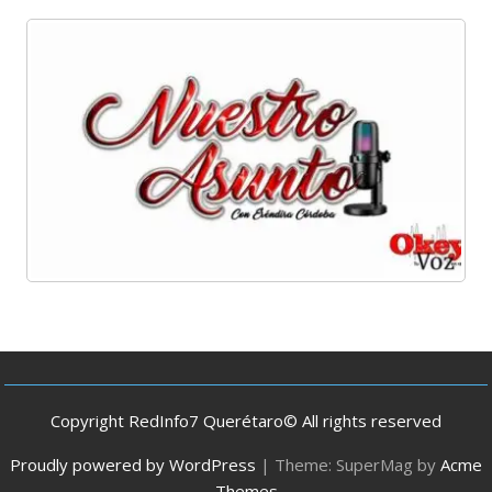
Copyright RedInfo7 Querétaro© All rights reserved
Proudly powered by WordPress
|
Theme: SuperMag by
Acme
Themes