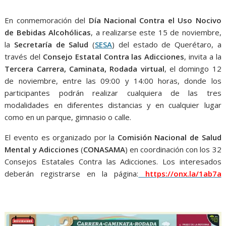
o
p
g
m
k
p
er
En conmemoración del
Día Nacional Contra el Uso Nocivo
de Bebidas Alcohólicas
, a realizarse este 15 de noviembre,
la
Secretaría de Salud
(
SESA
) del estado de Querétaro, a
través del
Consejo Estatal Contra las Adicciones
, invita a la
Tercera Carrera, Caminata, Rodada virtual
, el domingo 12
de noviembre, entre las 09:00 y 14:00 horas, donde los
participantes podrán realizar cualquiera de las tres
modalidades en diferentes distancias y en cualquier lugar
como en un parque, gimnasio o calle.
El evento es organizado por la
Comisión Nacional de Salud
Mental y Adicciones
(
CONASAMA
) en coordinación con los 32
Consejos Estatales Contra las Adicciones. Los interesados
deberán registrarse en la página:
https://onx.la/1ab7a
Tercera Carrera, Tercera Carrera, Tercera Carrera, Tercera
Carrera