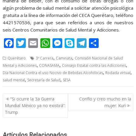
manera de beber, con el consumo de otras drogas o con
algún problema de salud mental a solicitar atención psicológica
gratuita a la línea de información del CECA Querétaro, teléfono
4421570536, para que sean referidos a unos de nuestros
seis Centros Comunitarios de Salud Mental y Adicciones.
F
T
E
W
M
S
T
S
ac
w
m
h
e
k
el
h
,
,
Querétaro
3ª Carrera
Caminata
Comisión Nacional de Salud
e
itt
ai
at
ss
y
e
ar
,
,
,
Mental y Adicciones
CONASAMA
Consejo Estatal contra las Adicciones
b
er
l
s
e
p
gr
e
,
,
Día Nacional Contra el uso Nocivo de Bebidas Alcohólicas
Rodada virtual
o
A
n
e
a
,
,
salud mental
Secretaría de Salud
SESA
o
p
g
m
Post
k
p
er
“Si ocurre la 3a Guerra
Confío y creo mucho en la
navigation
Mundial México ya no existirá”:
mujer: Kuri
Trump
Artículos Relacionados