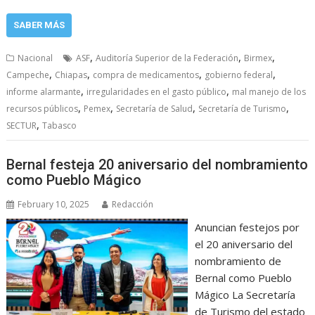
SABER MÁS
,
,
,
Nacional
ASF
Auditoría Superior de la Federación
Birmex
,
,
,
,
Campeche
Chiapas
compra de medicamentos
gobierno federal
,
,
informe alarmante
irregularidades en el gasto público
mal manejo de los
,
,
,
,
recursos públicos
Pemex
Secretaría de Salud
Secretaría de Turismo
,
SECTUR
Tabasco
Bernal festeja 20 aniversario del nombramiento
como Pueblo Mágico
February 10, 2025
Redacción
Anuncian festejos por
el 20 aniversario del
nombramiento de
Bernal como Pueblo
Mágico La Secretaría
de Turismo del estado