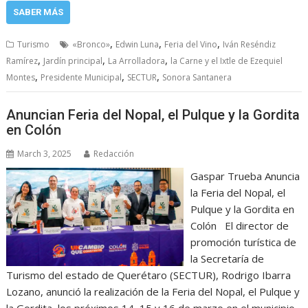
SABER MÁS
,
,
,
Turismo
«Bronco»
Edwin Luna
Feria del Vino
Iván Reséndiz
,
,
,
Ramírez
Jardín principal
La Arrolladora
la Carne y el Ixtle de Ezequiel
,
,
,
Montes
Presidente Municipal
SECTUR
Sonora Santanera
Anuncian Feria del Nopal, el Pulque y la Gordita
en Colón
March 3, 2025
Redacción
Gaspar Trueba Anuncia
la Feria del Nopal, el
Pulque y la Gordita en
Colón El director de
promoción turística de
la Secretaría de
Turismo del estado de Querétaro (SECTUR), Rodrigo Ibarra
Lozano, anunció la realización de la Feria del Nopal, el Pulque y