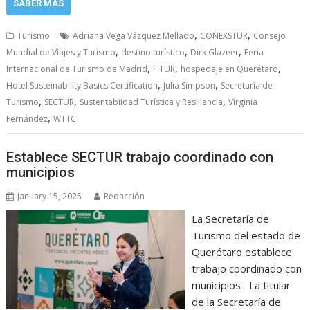
SABER MÁS
,
,
Turismo
Adriana Vega Vázquez Mellado
CONEXSTUR
Consejo
,
,
,
Mundial de Viajes y Turismo
destino turístico
Dirk Glazeer
Feria
,
,
,
Internacional de Turismo de Madrid
FITUR
hospedaje en Querétaro
,
,
Hotel Susteinability Basics Certification
Julia Simpson
Secretaría de
,
,
,
Turismo
SECTUR
Sustentabiidad Turística y Resiliencia
Virginia
,
Fernández
WTTC
Establece SECTUR trabajo coordinado con
municipios
January 15, 2025
Redacción
La Secretaría de
Turismo del estado de
Querétaro establece
trabajo coordinado con
municipios La titular
de la Secretaría de