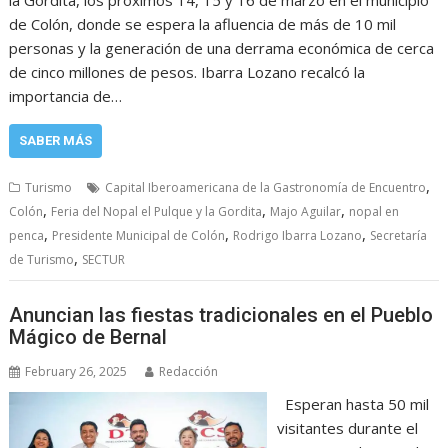
la Gordita, los próximos 14, 15 y 16 de marzo en el municipio
de Colón, donde se espera la afluencia de más de 10 mil
personas y la generación de una derrama económica de cerca
de cinco millones de pesos. Ibarra Lozano recalcó la
importancia de…
SABER MÁS
,
Turismo
Capital Iberoamericana de la Gastronomía de Encuentro
,
,
,
Colón
Feria del Nopal el Pulque y la Gordita
Majo Aguilar
nopal en
,
,
,
penca
Presidente Municipal de Colón
Rodrigo Ibarra Lozano
Secretaría
,
de Turismo
SECTUR
Anuncian las fiestas tradicionales en el Pueblo
Mágico de Bernal
February 26, 2025
Redacción
Esperan hasta 50 mil
visitantes durante el