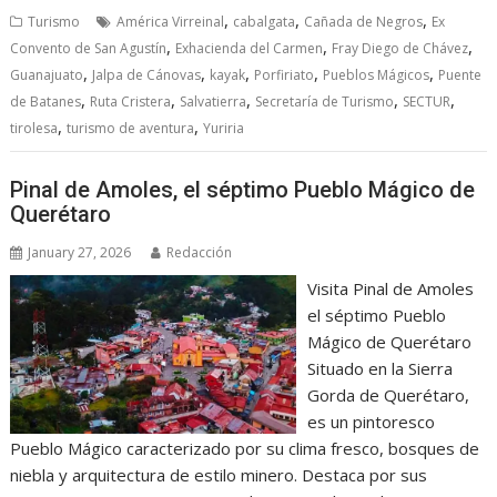
,
,
,
Turismo
América Virreinal
cabalgata
Cañada de Negros
Ex
,
,
,
Convento de San Agustín
Exhacienda del Carmen
Fray Diego de Chávez
,
,
,
,
,
Guanajuato
Jalpa de Cánovas
kayak
Porfiriato
Pueblos Mágicos
Puente
,
,
,
,
,
de Batanes
Ruta Cristera
Salvatierra
Secretaría de Turismo
SECTUR
,
,
tirolesa
turismo de aventura
Yuriria
Pinal de Amoles, el séptimo Pueblo Mágico de
Querétaro
January 27, 2026
Redacción
Visita Pinal de Amoles
el séptimo Pueblo
Mágico de Querétaro
Situado en la Sierra
Gorda de Querétaro,
es un pintoresco
Pueblo Mágico caracterizado por su clima fresco, bosques de
niebla y arquitectura de estilo minero. Destaca por sus