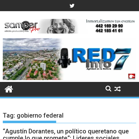
Skip
to
content
Tag:
gobierno federal
“Agustín Dorantes, un político queretano que
cumple lo que promete”: Lideres sociales.