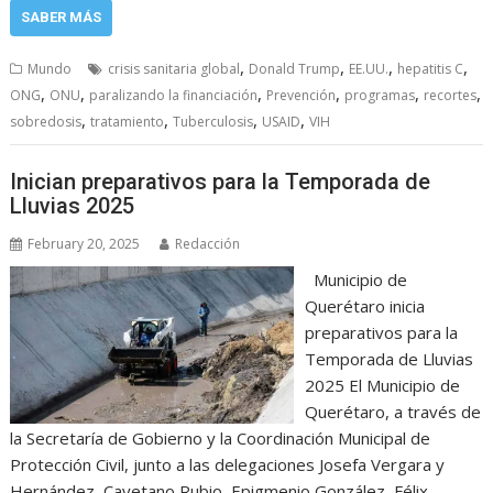
SABER MÁS
,
,
,
,
Mundo
crisis sanitaria global
Donald Trump
EE.UU.
hepatitis C
,
,
,
,
,
,
ONG
ONU
paralizando la financiación
Prevención
programas
recortes
,
,
,
,
sobredosis
tratamiento
Tuberculosis
USAID
VIH
Inician preparativos para la Temporada de
Lluvias 2025
February 20, 2025
Redacción
Municipio de
Querétaro inicia
preparativos para la
Temporada de Lluvias
2025 El Municipio de
Querétaro, a través de
la Secretaría de Gobierno y la Coordinación Municipal de
Protección Civil, junto a las delegaciones Josefa Vergara y
Hernández, Cayetano Rubio, Epigmenio González, Félix