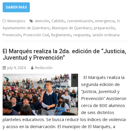
SABER MÁS
,
,
,
,
Municipios
atención
Cabildo
concientización
emergencia
H.
,
,
,
Ayuntamiento de Querétaro
Municipio de Querétaro
preparación
,
,
,
,
Prevención
Protección Civil
Reglamento
respuesta
sesión ordinaria
El Marqués realiza la 2da. edición de “Justicia,
Juventud y Prevención”
July 9, 2024
Redacción
El Marqués realiza la
segunda edición de
“Justicia, Juventud y
Prevención” Asistieron
cerca de 800 alumnos
de seis distintos
planteles educativos.⁠ ⁠Se busca reducir los índices de violencia
y acoso en la demarcación. El municipio de El Marqués, a