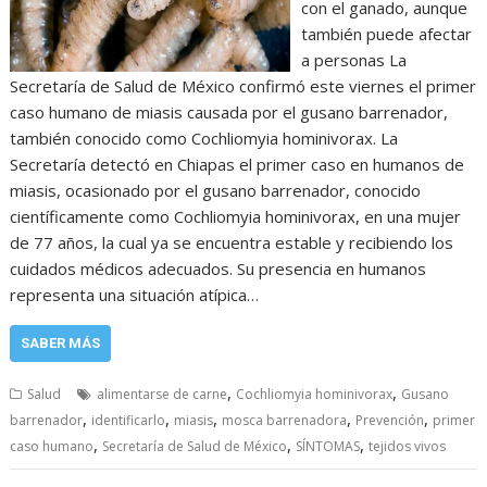
con el ganado, aunque
también puede afectar
a personas La
Secretaría de Salud de México confirmó este viernes el primer
caso humano de miasis causada por el gusano barrenador,
también conocido como Cochliomyia hominivorax. La
Secretaría detectó en Chiapas el primer caso en humanos de
miasis, ocasionado por el gusano barrenador, conocido
científicamente como Cochliomyia hominivorax, en una mujer
de 77 años, la cual ya se encuentra estable y recibiendo los
cuidados médicos adecuados. Su presencia en humanos
representa una situación atípica…
SABER MÁS
,
,
Salud
alimentarse de carne
Cochliomyia hominivorax
Gusano
,
,
,
,
,
barrenador
identificarlo
miasis
mosca barrenadora
Prevención
primer
,
,
,
caso humano
Secretaría de Salud de México
SÍNTOMAS
tejidos vivos