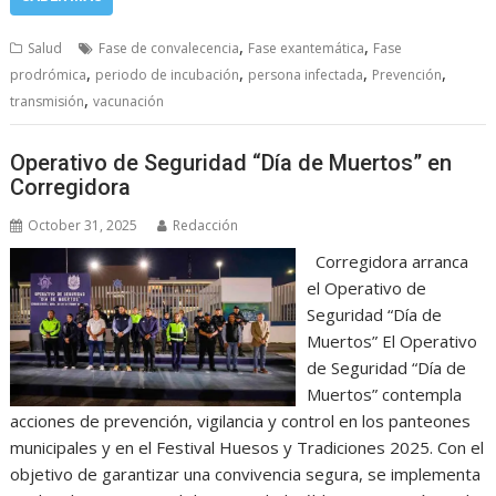
,
,
Salud
Fase de convalecencia
Fase exantemática
Fase
,
,
,
,
prodrómica
periodo de incubación
persona infectada
Prevención
,
transmisión
vacunación
Operativo de Seguridad “Día de Muertos” en
Corregidora
October 31, 2025
Redacción
Corregidora arranca
el Operativo de
Seguridad “Día de
Muertos” El Operativo
de Seguridad “Día de
Muertos” contempla
acciones de prevención, vigilancia y control en los panteones
municipales y en el Festival Huesos y Tradiciones 2025. Con el
objetivo de garantizar una convivencia segura, se implementa