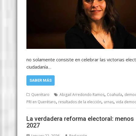
no solamente consiste en celebrar las victorias elec
ciudadanía…
SABER MÁS
,
,
Querétaro
Abigail Arredondo Ramos
Coahuila
democ
,
,
,
PRI en Querétaro
resultados de la elección
urnas
vida democr
La verdadera reforma electoral: menos 
2027
January 22, 2026
Redacción