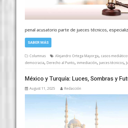
penal acusatorio parte de jueces técnicos, especial
SABER MÁS
,
Columnas
Alejandro Ortega Mayorga
casos mediático
,
,
,
,
democracia
Derecho al Punto
inmediación
jueces técnicos
J
México y Turquía: Luces, Sombras y Fut
August 11, 2025
Redacción