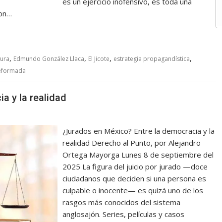
es un ejercicio inofensivo, es toda una
con…
,
,
,
,
dura
Edmundo González Llaca
El Jicote
estrategia propagandística
deformada
a y la realidad
¿Jurados en México? Entre la democracia y la
realidad Derecho al Punto, por Alejandro
Ortega Mayorga Lunes 8 de septiembre del
2025 La figura del juicio por jurado —doce
ciudadanos que deciden si una persona es
culpable o inocente— es quizá uno de los
rasgos más conocidos del sistema
anglosajón. Series, películas y casos