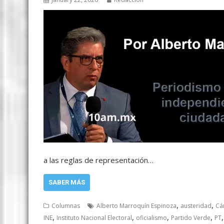
a las reglas de representación…
SABER MÁS
,
,
Columnas
Alberto Marroquín Espinoza
austeridad
Cá
,
,
,
,
INE
Instituto Nacional Electoral
oficialismo
Partido Verde
PT