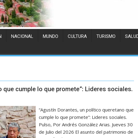
N
NACIONAL
MUNDO
CULTURA
TURISMO
SALU
o que cumple lo que promete”: Lideres sociales.
“Agustín Dorantes, un político queretano que
cumple lo que promete”: Lideres sociales.
Pulso, Por Andrés González Arias. Jueves 30
de Julio del 2026 El asunto del patrimonio de