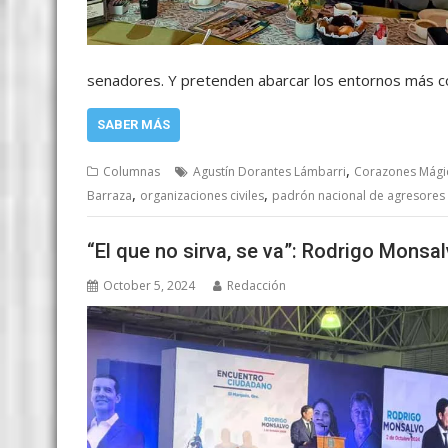
senadores. Y pretenden abarcar los entornos más
SABER MÁS
,
Columnas
Agustín Dorantes Lámbarri
Corazones Mági
,
,
Barraza
organizaciones civiles
padrón nacional de agresores
“El que no sirva, se va”: Rodrigo Monsa
October 5, 2024
Redacción