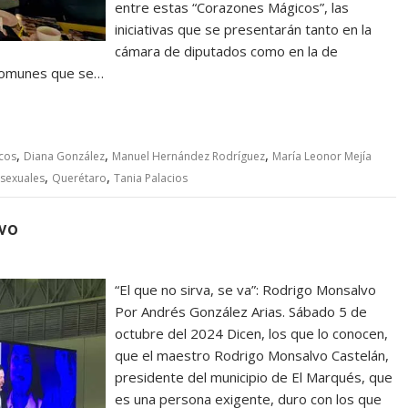
entre estas “Corazones Mágicos”, las
iniciativas que se presentarán tanto en la
cámara de diputados como en la de
 comunes que se…
,
,
,
cos
Diana González
Manuel Hernández Rodríguez
María Leonor Mejía
,
,
 sexuales
Querétaro
Tania Palacios
lvo
“El que no sirva, se va”: Rodrigo Monsalvo
Por Andrés González Arias. Sábado 5 de
octubre del 2024 Dicen, los que lo conocen,
que el maestro Rodrigo Monsalvo Castelán,
presidente del municipio de El Marqués, que
es una persona exigente, duro con los que