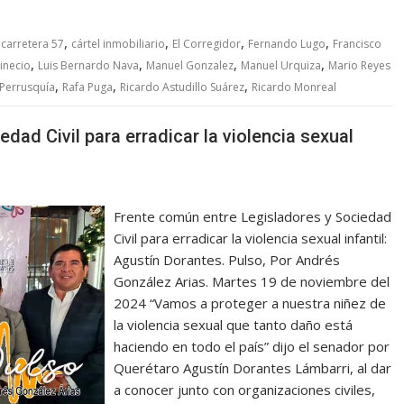
,
,
,
,
,
carretera 57
cártel inmobiliario
El Corregidor
Fernando Lugo
Francisco
,
,
,
,
inecio
Luis Bernardo Nava
Manuel Gonzalez
Manuel Urquiza
Mario Reyes
,
,
,
 Perrusquía
Rafa Puga
Ricardo Astudillo Suárez
Ricardo Monreal
dad Civil para erradicar la violencia sexual
Frente común entre Legisladores y Sociedad
Civil para erradicar la violencia sexual infantil:
Agustín Dorantes. Pulso, Por Andrés
González Arias. Martes 19 de noviembre del
2024 “Vamos a proteger a nuestra niñez de
la violencia sexual que tanto daño está
haciendo en todo el país” dijo el senador por
Querétaro Agustín Dorantes Lámbarri, al dar
a conocer junto con organizaciones civiles,