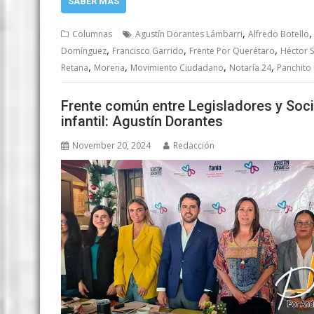
SABER MÁS
,
Columnas
Agustín Dorantes Lámbarri
Alfredo Botello
,
,
,
Domínguez
Francisco Garrido
Frente Por Querétaro
Héctor S
,
,
,
,
Retana
Morena
Movimiento Ciudadano
Notaría 24
Panchito
Frente común entre Legisladores y Socie
infantil: Agustín Dorantes
November 20, 2024
Redacción