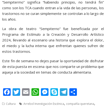
“Sempitermo” significa “habiendo principio, no tendrá fin”
como son los TCA cuando entran a la vida de las personas, los
trastornos no se curan simplemente se controlan a lo largo de
los años.
La obra de teatro “Sempiterno” fue beneficiada por el
Programa de Estímulo a la Creación y Desarrollo Artístico
2024, llevando al escenario una historia que explora el dolor,
el miedo y la lucha interna que enfrentan quienes sufren de
estos trastornos.
Este fin de semana no dejes pasar la oportunidad de disfrutar
de esta puesta en escena que nos comparte un problema que
aqueja a la sociedad en temas de conducta alimentaria.
F
T
E
W
M
S
T
S
ac
w
m
h
e
k
el
h
,
,
Cultura
Arrebol Investigación Escénica
compañía queretana