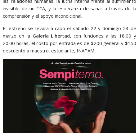
las relaciones humanas, la lucha interna frente al sufrimiento
invisible de un TCA, y la esperanza de sanar a través de la
comprensión y el apoyo incondicional.
El estreno se llevará a cabo el sábado 22 y domingo 23 de
marzo en la
Galería Libertad,
con funciones a las 18:00 y
20:00 horas, el costo por entrada es de $200 general y $150
descuento a maestro, estudiante, INAPAM.