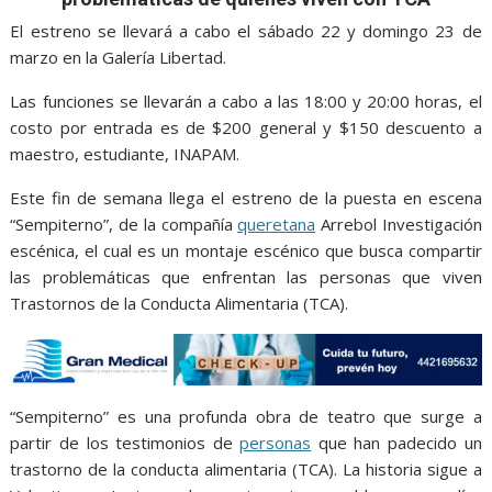
o
A
n
e
a
o
p
g
m
El estreno se llevará a cabo el sábado 22 y domingo 23 de
marzo en la Galería Libertad.
k
p
er
Las funciones se llevarán a cabo a las 18:00 y 20:00 horas, el
costo por entrada es de $200 general y $150 descuento a
maestro, estudiante, INAPAM.
Este fin de semana llega el estreno de la puesta en escena
“Sempiterno”, de la compañía
queretana
Arrebol Investigación
escénica, el cual es un montaje escénico que busca compartir
las problemáticas que enfrentan las personas que viven
Trastornos de la Conducta Alimentaria (TCA).
“Sempiterno” es una profunda obra de teatro que surge a
partir de los testimonios de
personas
que han padecido un
trastorno de la conducta alimentaria (TCA). La historia sigue a