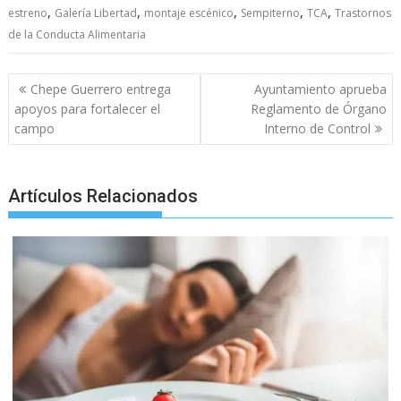
e
itt
ai
at
ss
y
e
ar
,
,
,
,
,
estreno
Galería Libertad
montaje escénico
Sempiterno
TCA
Trastornos
b
er
l
s
e
p
gr
e
de la Conducta Alimentaria
o
A
n
e
a
o
p
g
m
Post
Chepe Guerrero entrega
Ayuntamiento aprueba
navigation
k
p
er
apoyos para fortalecer el
Reglamento de Órgano
campo
Interno de Control
Artículos Relacionados