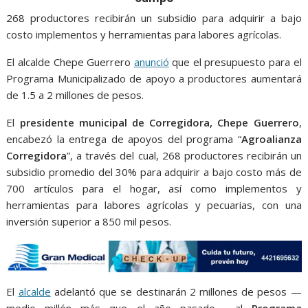
e
t
i
t
s
p
e
r
268 productores recibirán un subsidio para adquirir a bajo
b
t
l
s
e
e
g
e
costo implementos y herramientas para labores agrícolas.
o
e
A
n
r
El alcalde Chepe Guerrero
o
r
p
g
anunció
que el presupuesto para el
a
Programa Municipalizado de apoyo a productores aumentará
k
p
e
m
de 1.5 a 2 millones de pesos.
r
El
presidente municipal de Corregidora, Chepe Guerrero
,
encabezó la entrega de apoyos del programa “
Agroalianza
Corregidora
”, a través del cual, 268 productores recibirán un
subsidio promedio del 30% para adquirir a bajo costo más de
700 artículos para el hogar, así como implementos y
herramientas para labores agrícolas y pecuarias, con una
inversión superior a 850 mil pesos.
El
alcalde
adelantó que se destinarán 2 millones de pesos —