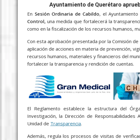
c
i
a
a
s
y
l
a
Ayuntamiento de Querétaro aprueb
e
t
i
t
s
p
e
r
En
Sesión Ordinaria de Cabildo
, el Ayuntamient
b
t
l
s
e
e
g
e
Control,
una medida que fortalecerá la transparencia
como en la fiscalización de los recursos humanos, ma
o
e
A
n
r
o
r
p
g
a
Con esta aprobación presentada por la Comisión de 
aplicación de acciones en materia de prevención, vigil
k
p
e
m
recursos humanos, materiales y financieros del muni
r
fortalecer la transparencia y rendición de cuentas.
El Reglamento establece la estructura del Órgan
Investigación, la Dirección de Responsabilidades 
Unidad de
Transparencia
.
Además, regula los procesos de visitas de verifica