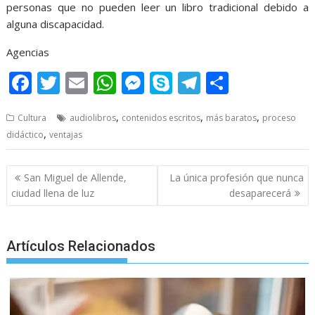
personas que no pueden leer un libro tradicional debido a
alguna discapacidad.
Agencias
F
T
E
W
M
S
T
S
ac
w
m
h
e
k
el
h
,
,
,
Cultura
audiolibros
contenidos escritos
más baratos
proceso
e
itt
ai
at
ss
y
e
ar
,
didáctico
ventajas
b
er
l
s
e
p
gr
e
o
A
n
e
a
Post
San Miguel de Allende,
La única profesión que nunca
o
p
g
m
navigation
ciudad llena de luz
desaparecerá
k
p
er
Artículos Relacionados