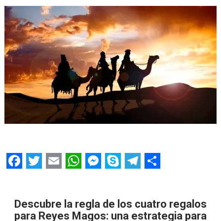
F
T
E
W
M
S
T
S
a
w
m
h
e
k
e
h
c
i
a
a
s
y
l
a
Descubre la regla de los cuatro regalos
para Reyes Magos: una estrategia para