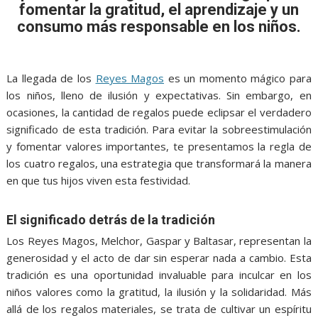
e
t
i
t
s
p
e
r
fomentar la gratitud, el aprendizaje y un
b
t
l
s
e
e
g
e
consumo más responsable en los niños.
o
e
A
n
r
o
r
p
g
a
La llegada de los
Reyes Magos
es un momento mágico para
k
p
e
m
los niños, lleno de ilusión y expectativas. Sin embargo, en
r
ocasiones, la cantidad de regalos puede eclipsar el verdadero
significado de esta tradición. Para evitar la sobreestimulación
y fomentar valores importantes, te presentamos la regla de
los cuatro regalos, una estrategia que transformará la manera
en que tus hijos viven esta festividad.
El significado detrás de la tradición
Los Reyes Magos, Melchor, Gaspar y Baltasar, representan la
generosidad y el acto de dar sin esperar nada a cambio. Esta
tradición es una oportunidad invaluable para inculcar en los
niños valores como la gratitud, la ilusión y la solidaridad. Más
allá de los regalos materiales, se trata de cultivar un espíritu