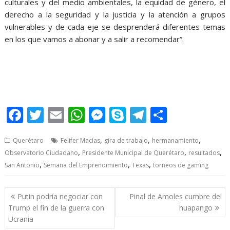
culturales y del medio ambientales, la equidad de género, el
derecho a la seguridad y la justicia y la atención a grupos
vulnerables y de cada eje se desprenderá diferentes temas
en los que vamos a abonar y a salir a recomendar”.
Presenta Presenta Presenta Presenta Presenta Presenta
Presenta
F
T
E
W
M
S
T
S
ac
w
m
h
e
k
el
h
,
,
,
Querétaro
Felifer Macías
gira de trabajo
hermanamiento
e
itt
ai
at
ss
y
e
ar
,
,
,
Observatorio Ciudadano
Presidente Municipal de Querétaro
resultados
b
er
l
s
e
p
gr
e
,
,
,
San Antonio
Semana del Emprendimiento
Texas
torneos de gaming
o
A
n
e
a
o
p
g
m
Post
Putin podría negociar con
Pinal de Amoles cumbre del
navigation
k
p
er
Trump el fin de la guerra con
huapango
Ucrania