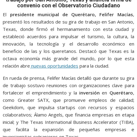
o
A
n
e
a
convenio con el Observatorio Ciudadano
o
p
g
m
El
presidente municipal de Querétaro, Felifer Macías
,
k
p
er
presentó los resultados de su gira de trabajo en San Antonio,
Texas, donde firmó el hermanamiento con esta ciudad y
estableció acuerdos para impulsar el turismo, la cultura, la
innovación, la tecnología y el desarrollo económico en
beneficio de las y los queretanos. Destacó que Texas es la
octava economía más grande del mundo, por lo que esta
relación abre
nuevas oportunidades
para la ciudad.
En rueda de prensa, Felifer Macías detalló que durante su gira
de trabajo sostuvo reuniones con organizaciones clave para
fortalecer el emprendimiento y la
inversión
en
Querétaro
,
como Greater SATX, que promueve empleos de calidad;
Geekdom, que impulsa startups con recursos y espacios
colaborativos; Álamo Angels, que financia empresas en etapa
inicial; y The Texas International Business Accelerator (TIBA),
que facilita la expansión de pequeñas empresas e
inversionistas extranjeros en Texas.