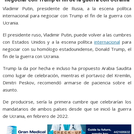
o
A
n
e
a
o
p
g
m
Vladimir Putin, presidente de Rusia, a la escena política
internacional para negociar con Trump el fin de la guerra con
k
p
er
Ucrania.
El presidente ruso, Vladimir Putin, puede volver a las cumbres
con Estados Unidos y a la escena política
internacional
para
negociar con su homólogo estadounidense, Donald Trump, el
fin de la guerra con Ucrania.
Trump la da por hecha e incluso ha propuesto Arabia Saudita
como lugar de celebración, mientras el portavoz del Kremlin,
Dimitri Peskov, recomendó armarse de paciencia sobre el
asunto.
De producirse, sería la primera cumbre que celebrarían los
mandatarios de ambos países desde que se inició la guerra
de Ucrania, en febrero de 2022.