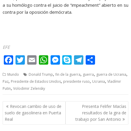
a su homólogo contra el juicio de “impeachment” abierto en su
contra por la oposición demócrata.
EFE
F
T
E
W
M
S
T
S
ac
w
m
h
e
k
el
h
,
,
,
,
Mundo
Donald Trump
fin de la guerra
guerra
guerra de Ucrania
e
itt
ai
at
ss
y
e
ar
,
,
,
,
Paz
Presidente de Estados Unidos
presidente ruso
Ucrania
Vladímir
b
er
l
s
e
p
gr
e
,
Putin
Volodimir Zelensky
o
A
n
e
a
o
p
g
m
Post
Revocan cambio de uso de
Presenta Felifer Macías
navigation
k
p
er
suelo de gasolinera en Puerta
resultados de la gira de
Real
trabajo por San Antonio