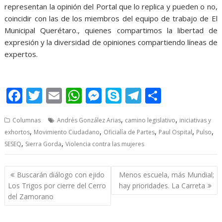
representan la opinión del Portal que lo replica y pueden o no,
coincidir con las de los miembros del equipo de trabajo de El
Municipal Querétaro., quienes compartimos la libertad de
expresión y la diversidad de opiniones compartiendo líneas de
expertos.
récords, récords, récords, récords, récords, récords,
F
T
E
W
M
S
T
S
ac
w
m
h
e
k
el
h
,
,
Columnas
Andrés González Arias
camino legislativo
iniciativas y
e
itt
ai
at
ss
y
e
ar
,
,
,
,
,
exhortos
Movimiento Ciudadano
Oficialía de Partes
Paul Ospital
Pulso
b
er
l
s
e
p
gr
e
,
,
SESEQ
Sierra Gorda
Violencia contra las mujeres
o
A
n
e
a
o
p
g
m
Post
Buscarán diálogo con ejido
Menos escuela, más Mundial;
navigation
k
p
er
Los Trigos por cierre del Cerro
hay prioridades. La Carreta
del Zamorano