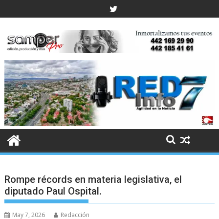
Skip
to
content
Rompe récords en materia legislativa, el
diputado Paul Ospital.
May 7, 2026
Redacción