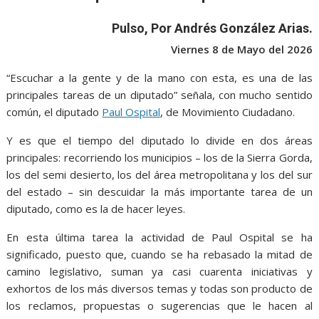
o
A
n
e
a
o
p
g
m
Pulso, Por Andrés González Arias.
k
p
er
Viernes 8 de Mayo del 2026
“Escuchar a la gente y de la mano con esta, es una de las
principales tareas de un diputado” señala, con mucho sentido
común, el diputado
Paul Ospital
, de Movimiento Ciudadano.
Y es que el tiempo del diputado lo divide en dos áreas
principales: recorriendo los municipios – los de la Sierra Gorda,
los del semi desierto, los del área metropolitana y los del sur
del estado – sin descuidar la más importante tarea de un
diputado, como es la de hacer leyes.
En esta última tarea la actividad de Paul Ospital se ha
significado, puesto que, cuando se ha rebasado la mitad de
camino legislativo, suman ya casi cuarenta iniciativas y
exhortos de los más diversos temas y todas son producto de
los reclamos, propuestas o sugerencias que le hacen al