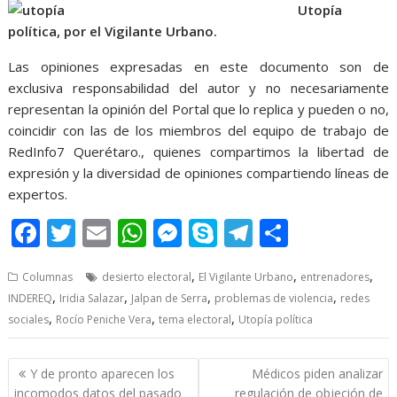
Utopía
política, por el Vigilante Urbano.
Las opiniones expresadas en este documento son de
exclusiva responsabilidad del autor y no necesariamente
representan la opinión del Portal que lo replica y pueden o no,
coincidir con las de los miembros del equipo de trabajo de
RedInfo7 Querétaro., quienes compartimos la libertad de
expresión y la diversidad de opiniones compartiendo líneas de
expertos.
F
T
E
W
M
S
T
S
ac
w
m
h
e
k
el
h
,
,
,
Columnas
desierto electoral
El Vigilante Urbano
entrenadores
e
itt
ai
at
ss
y
e
ar
,
,
,
,
INDEREQ
Iridia Salazar
Jalpan de Serra
problemas de violencia
redes
b
er
l
s
e
p
gr
e
,
,
,
sociales
Rocío Peniche Vera
tema electoral
Utopía política
o
A
n
e
a
o
p
g
m
Post
Y de pronto aparecen los
Médicos piden analizar
navigation
incomodos datos del pasado
regulación de objeción de