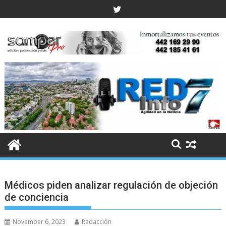
Skip
to
content
Médicos piden analizar regulación de objeción
de conciencia
November 6, 2023
Redacción