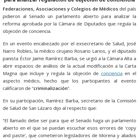
o
A
n
e
a
o
p
g
m
Federaciones, Asociaciones y Colegios de Médicos
del país
pidieron al Senado un parlamento abierto para analizar la
k
p
er
reforma aprobada por la Cámara de Diputados que regula la
objeción de conciencia.
En un evento encabezado por el exsecretario de Salud, José
Narro Robles, la médico cirujano Rosario Larios, y el diputado
panista Éctor Jaime Ramírez Barba, se urgió a la Cámara Alta a
abrir espacios de análisis de la actual modificación a la Carta
Magna que incluye y regula la objeción de
conciencia
en el
aspecto médico, hecho que los participantes al evento
calificaron de “
criminalización
”.
En su participación, Ramírez Barba, secretario de la Comisión
de Salud de San Lázaro dijo al respecto que:
“El llamado debe ser para que el Senado haga un parlamento
abierto en el que se puedan escuchar esos errores de ‘copy
and paste’, que cometieron legisladores de Morena y aliados