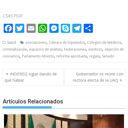
Médicos Médicos Médicos Médicos Médicos
CSAS PGR
F
T
E
W
M
S
T
S
ac
w
m
h
e
k
el
h
,
,
,
Salud
asociaciones
Cámara de Diputados
Colegios de Médicos
e
itt
ai
at
ss
y
e
ar
,
,
,
,
criminalización
espacios de análisis
Federaciones
médicos
objeción de
b
er
l
s
e
p
gr
e
,
,
,
,
conciencia
Parlamento Abierto
reforma aprobada
regula
Senado
o
A
n
e
a
o
p
g
m
Post
INDEREQ sigue dando de
Gobernador se reúne con
navigation
k
p
er
qué hablar
rectora electa de la UAQ
Artículos Relacionados