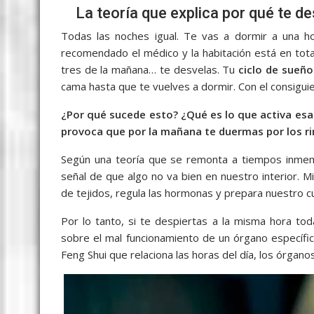
b
er
l
s
e
p
gr
e
La teoría que explica por qué te d
o
A
n
e
a
Todas las noches igual. Te vas a dormir a una ho
o
p
g
m
recomendado el médico y la habitación está en tota
k
p
er
tres de la mañana… te desvelas. Tu
ciclo de sueño
cama hasta que te vuelves a dormir. Con el consigu
¿Por qué sucede esto? ¿Qué es lo que activa esa 
provoca que por la mañana te duermas por los r
Según una teoría que se remonta a tiempos inme
señal de que algo no va bien en nuestro interior. 
de tejidos, regula las hormonas y prepara nuestro cu
Por lo tanto, si te despiertas a la misma hora t
sobre el mal funcionamiento de un órgano específico.
Feng Shui que relaciona las horas del día, los órgano