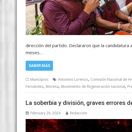
dirección del partido. Declararon que la candidatur
meses…
SABER MÁS
,
Municipios
Antonino Lorenzo
Comisión Nacional de Ho
,
,
,
Fernández
Morena
Movimiento de Regeneración nacional
Pr
La soberbia y división, graves errores 
February 26, 2024
Redacción