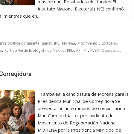
más de uno. Resultados electorales El
Instituto Nacional Electoral (INE) confirmó
al mientras que en…
,
,
,
,
,
erza política dominante
ganar
INE
Morena
Movimiento Ciudadano
,
,
,
,
,
,
,
jo
Partido Verde Ecologista de México
PRD
PRI
PT
PVEM
Querétaro
Corregidora
Tambalea la candidatura de Morena para la
Presidencia Municipal de Corregidora Se
presentaron ante medios de comunicación
Mari Carmen Iriarte, precandidata del
Movimiento de Regeneración Nacional,
MORENA por la Presidencia Municipal de