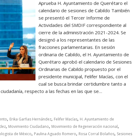
Aprueba H. Ayuntamiento de Querétaro el
calendario de sesiones de Cabildo También
se presentó el Tercer Informe de
Actividades del SMDIF correspondiente al
cierre de la administración 2021-2024. Se
designó a los representantes de las
fracciones parlamentarias. En sesión
ordinaria de Cabildo, el H. Ayuntamiento de
Querétaro aprobó el calendario de Sesiones
Ordinarias de Cabildo propuesto por el
presidente municipal, Felifer Macías, con el
cual se busca brindar certidumbre tanto a
a ciudadanía, respecto a las fechas en las que se…
,
,
,
ento
Erika Garfias Hernández
Felifer Macías
H. Ayuntamiento de
,
,
,
dez
Movimiento Ciudadano
Movimiento de Regeneración nacional
,
,
,
ologista de México
Paulina Aguado Romero
Rosa Corral Bolaños
Sesiones