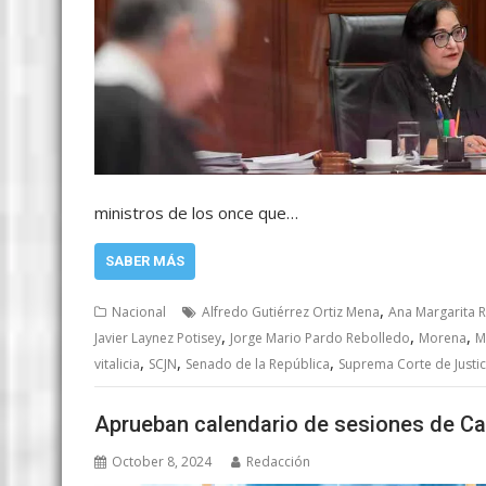
ministros de los once que…
SABER MÁS
,
Nacional
Alfredo Gutiérrez Ortiz Mena
Ana Margarita R
,
,
,
Javier Laynez Potisey
Jorge Mario Pardo Rebolledo
Morena
M
,
,
,
vitalicia
SCJN
Senado de la República
Suprema Corte de Justic
Aprueban calendario de sesiones de Ca
October 8, 2024
Redacción