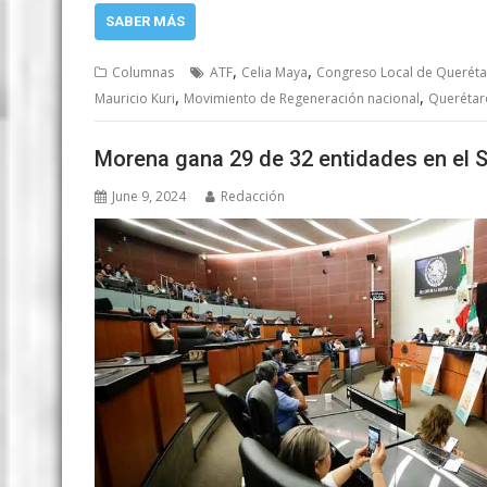
SABER MÁS
,
,
Columnas
ATF
Celia Maya
Congreso Local de Querét
,
,
Mauricio Kuri
Movimiento de Regeneración nacional
Querétar
Morena gana 29 de 32 entidades en el 
June 9, 2024
Redacción