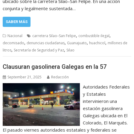
ubicado sobre la carretera Silao–San Felipe. En una acción
conjunta y legalmente sustentada…
SABER MÁS
,
,
Nacional
carretera Silao–San Felipe
combustible ilegal
,
,
,
,
decomisado
denuncias ciudadanas
Guanajuato
huachicol
millones de
,
,
litros
Secretaría de Seguridad y Paz
Silao
Clausuran gasolinera Galegas en la 57
September 21, 2025
Redacción
Autoridades Federales
y Estatales
intervinieron una
estación gasolinera
Galegas ubicada en El
Colorado, El Marqués.
El pasado viernes autoridades estatales y federales se