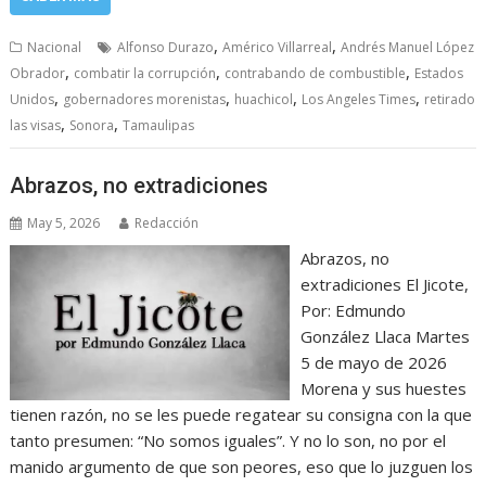
,
,
Nacional
Alfonso Durazo
Américo Villarreal
Andrés Manuel López
,
,
,
Obrador
combatir la corrupción
contrabando de combustible
Estados
,
,
,
,
Unidos
gobernadores morenistas
huachicol
Los Angeles Times
retirado
,
,
las visas
Sonora
Tamaulipas
Abrazos, no extradiciones
May 5, 2026
Redacción
Abrazos, no
extradiciones El Jicote,
Por: Edmundo
González Llaca Martes
5 de mayo de 2026
Morena y sus huestes
tienen razón, no se les puede regatear su consigna con la que
tanto presumen: “No somos iguales”. Y no lo son, no por el
manido argumento de que son peores, eso que lo juzguen los