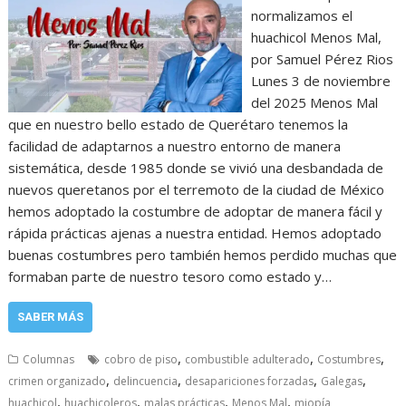
normalizamos el
huachicol Menos Mal,
por Samuel Pérez Rios
Lunes 3 de noviembre
del 2025 Menos Mal
que en nuestro bello estado de Querétaro tenemos la
facilidad de adaptarnos a nuestro entorno de manera
sistemática, desde 1985 donde se vivió una desbandada de
nuevos queretanos por el terremoto de la ciudad de México
hemos adoptado la costumbre de adoptar de manera fácil y
rápida prácticas ajenas a nuestra entidad. Hemos adoptado
buenas costumbres pero también hemos perdido muchas que
formaban parte de nuestro tesoro como estado y…
SABER MÁS
,
,
,
Columnas
cobro de piso
combustible adulterado
Costumbres
,
,
,
,
crimen organizado
delincuencia
desapariciones forzadas
Galegas
,
,
,
,
huachicol
huachicoleros
malas prácticas
Menos Mal
miopía