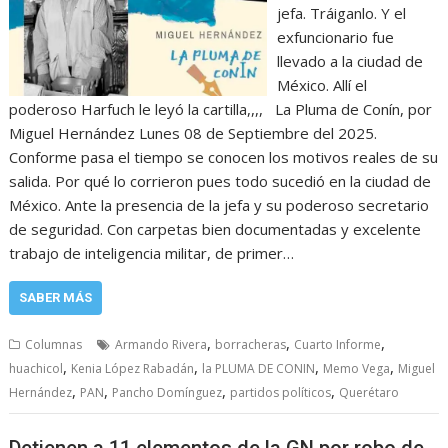
jefa. Tráiganlo. Y el
exfuncionario fue
llevado a la ciudad de
México. Allí el
poderoso Harfuch le leyó la cartilla,,,, La Pluma de Conín, por
Miguel Hernández Lunes 08 de Septiembre del 2025.
Conforme pasa el tiempo se conocen los motivos reales de su
salida. Por qué lo corrieron pues todo sucedió en la ciudad de
México. Ante la presencia de la jefa y su poderoso secretario
de seguridad. Con carpetas bien documentadas y excelente
trabajo de inteligencia militar, de primer…
SABER MÁS
,
,
,
Columnas
Armando Rivera
borracheras
Cuarto Informe
,
,
,
,
huachicol
Kenia López Rabadán
la PLUMA DE CONIN
Memo Vega
Miguel
,
,
,
,
Hernández
PAN
Pancho Domínguez
partidos políticos
Querétaro
Detienen a 11 elementos de la GN por robo de