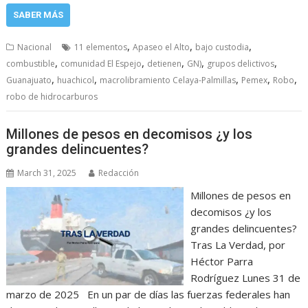
SABER MÁS
,
,
,
Nacional
11 elementos
Apaseo el Alto
bajo custodia
,
,
,
,
,
combustible
comunidad El Espejo
detienen
GN)
grupos delictivos
,
,
,
,
,
Guanajuato
huachicol
macrolibramiento Celaya-Palmillas
Pemex
Robo
robo de hidrocarburos
Millones de pesos en decomisos ¿y los
grandes delincuentes?
March 31, 2025
Redacción
Millones de pesos en
decomisos ¿y los
grandes delincuentes?
Tras La Verdad, por
Héctor Parra
Rodríguez Lunes 31 de
marzo de 2025 En un par de días las fuerzas federales han