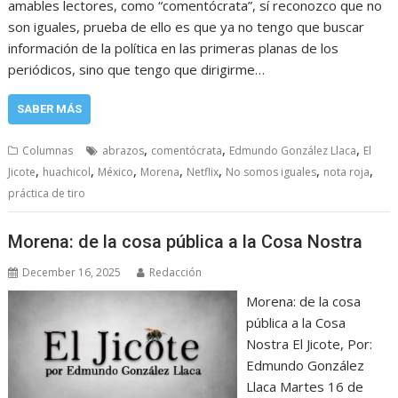
amables lectores, como “comentócrata”, sí reconozco que no
son iguales, prueba de ello es que ya no tengo que buscar
información de la política en las primeras planas de los
periódicos, sino que tengo que dirigirme…
SABER MÁS
,
,
,
Columnas
abrazos
comentócrata
Edmundo González Llaca
El
,
,
,
,
,
,
,
Jicote
huachicol
México
Morena
Netflix
No somos iguales
nota roja
práctica de tiro
Morena: de la cosa pública a la Cosa Nostra
December 16, 2025
Redacción
Morena: de la cosa
pública a la Cosa
Nostra El Jicote, Por:
Edmundo González
Llaca Martes 16 de