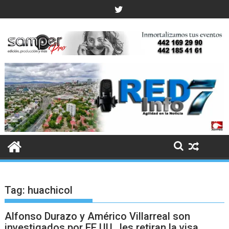
Skip
to
content
Tag:
huachicol
Alfonso Durazo y Américo Villarreal son
investigados por EE.UU., les retiran la visa