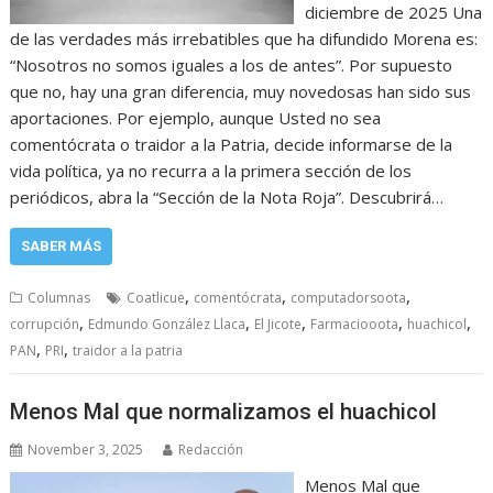
diciembre de 2025 Una
de las verdades más irrebatibles que ha difundido Morena es:
“Nosotros no somos iguales a los de antes”. Por supuesto
que no, hay una gran diferencia, muy novedosas han sido sus
aportaciones. Por ejemplo, aunque Usted no sea
comentócrata o traidor a la Patria, decide informarse de la
vida política, ya no recurra a la primera sección de los
periódicos, abra la “Sección de la Nota Roja”. Descubrirá…
SABER MÁS
,
,
,
Columnas
Coatlicue
comentócrata
computadorsoota
,
,
,
,
,
corrupción
Edmundo González Llaca
El Jicote
Farmaciooota
huachicol
,
,
PAN
PRI
traidor a la patria
Menos Mal que normalizamos el huachicol
November 3, 2025
Redacción
Menos Mal que