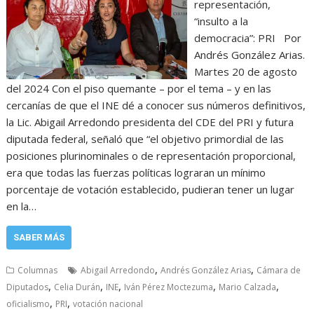
representación,
“insulto a la
democracia”: PRI Por
Andrés González Arias.
Martes 20 de agosto
del 2024 Con el piso quemante – por el tema – y en las
cercanías de que el INE dé a conocer sus números definitivos,
la Lic. Abigail Arredondo presidenta del CDE del PRI y futura
diputada federal, señaló que “el objetivo primordial de las
posiciones plurinominales o de representación proporcional,
era que todas las fuerzas políticas lograran un mínimo
porcentaje de votación establecido, pudieran tener un lugar
en la…
SABER MÁS
,
,
Columnas
Abigail Arredondo
Andrés González Arias
Cámara de
,
,
,
,
,
Diputados
Celia Durán
INE
Iván Pérez Moctezuma
Mario Calzada
,
,
oficialismo
PRI
votación nacional