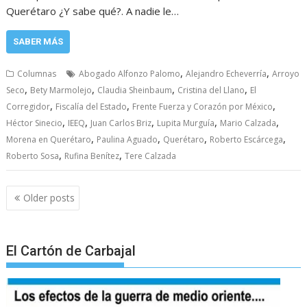
Querétaro ¿Y sabe qué?. A nadie le…
SABER MÁS
,
,
Columnas
Abogado Alfonzo Palomo
Alejandro Echeverría
Arroyo
,
,
,
,
Seco
Bety Marmolejo
Claudia Sheinbaum
Cristina del Llano
El
,
,
,
Corregidor
Fiscalía del Estado
Frente Fuerza y Corazón por México
,
,
,
,
,
Héctor Sinecio
IEEQ
Juan Carlos Briz
Lupita Murguía
Mario Calzada
,
,
,
,
Morena en Querétaro
Paulina Aguado
Querétaro
Roberto Escárcega
,
,
Roberto Sosa
Rufina Benítez
Tere Calzada
Posts
Older posts
navigation
El Cartón de Carbajal