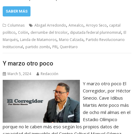
SABER MÁS
,
,
,
Columnas
Abigail Arredondo
Amealco
Arroyo Seco
capital
,
,
,
,
político
Colón
derrumbe del tricolor
diputada federal plurinominal
El
,
,
,
Marqués
Landa de Matamoros
Mario Calzada
Partido Revolucionario
,
,
,
Institucional
partido zombi
PRI
Querétaro
Y marzo otro poco
March 5, 2024
Redacción
Y marzo otro poco El
Corregidor, por Héctor
Sinecio. Cave Idibus
Martiis Ante poco más
de ocho mil almas en el
Estadio Olímpico
porque no le caben más eso según los propios datos de
capacidad del inmueble del Centro Cultural Manuel Gómez