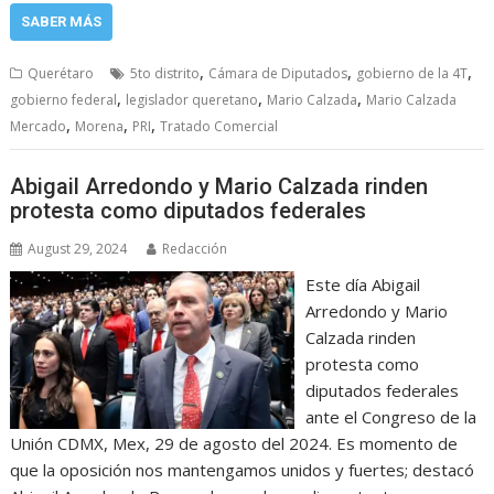
SABER MÁS
,
,
,
Querétaro
5to distrito
Cámara de Diputados
gobierno de la 4T
,
,
,
gobierno federal
legislador queretano
Mario Calzada
Mario Calzada
,
,
,
Mercado
Morena
PRI
Tratado Comercial
Abigail Arredondo y Mario Calzada rinden
protesta como diputados federales
August 29, 2024
Redacción
Este día Abigail
Arredondo y Mario
Calzada rinden
protesta como
diputados federales
ante el Congreso de la
Unión CDMX, Mex, 29 de agosto del 2024. Es momento de
que la oposición nos mantengamos unidos y fuertes; destacó