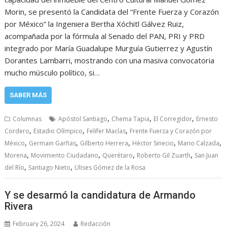
Morin, se presentó la Candidata del “Frente Fuerza y Corazón
por México” la Ingeniera Bertha Xóchitl Gálvez Ruiz,
acompañada por la fórmula al Senado del PAN, PRI y PRD
integrado por María Guadalupe Murguía Gutierrez y Agustín
Dorantes Lambarri, mostrando con una masiva convocatoria
mucho músculo político, si…
SABER MÁS
,
,
,
Columnas
Apóstol Santiago
Chema Tapia
El Corregidor
Ernesto
,
,
,
Cordero
Estadio Olímpico
Felifer Macías
Frente Fuerza y Corazón por
,
,
,
,
,
México
Germain Garfias
Gilberto Herrera
Héctor Sinecio
Mario Calzada
,
,
,
,
Morena
Movimiento Ciudadano
Querétaro
Roberto Gil Zuarth
San Juan
,
,
del Río
Santiago Nieto
Ulises Gómez de la Rosa
Y se desarmó la candidatura de Armando
Rivera
February 26, 2024
Redacción