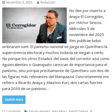
November 5, 2025
Redacción
No den por muerto a
Anaya El Corregidor,
por Héctor Sinecio.
Miércoles 5 de
noviembre del 2025
Res publicae ludus
umbrarum sunt. El panismo nacional se juega en Querétaro la
supervivencia electoral y muchos todavía se niegan a verlo;
No porque los otros Estados del oasis del corredor azul como
Aguascalientes o Guanajuato carezcan de importancia para el
panismo, sino porque precisamente de Querétaro son dos de
las figuras más relevantes del blanquiazul. Concretamente me
refiero a Ricardo Anaya y Mauricio Kuri, dos cartas fuertes
para 2030 de un panismo…
SABER MÁS
,
,
,
Columnas
Aguascalientes
Alex Pérez
Astrid Ortega
El