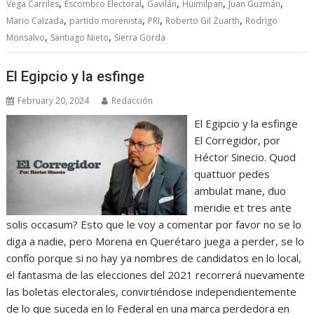
,
,
,
,
,
Vega Carriles
Escombro Electoral
Gavilán
Huimilpan
Juan Guzmán
,
,
,
,
Mario Calzada
partido morenista
PRI
Roberto Gil Zuarth
Rodrigo
,
,
Monsalvo
Santiago Nieto
Sierra Gorda
El Egipcio y la esfinge
February 20, 2024
Redacción
El Egipcio y la esfinge
El Corregidor, por
Héctor Sinecio. Quod
quattuor pedes
ambulat mane, duo
meridie et tres ante
solis occasum? Esto que le voy a comentar por favor no se lo
diga a nadie, pero Morena en Querétaro juega a perder, se lo
confío porque si no hay ya nombres de candidatos en lo local,
el fantasma de las elecciones del 2021 recorrerá nuevamente
las boletas electorales, convirtiéndose independientemente
de lo que suceda en lo Federal en una marca perdedora en