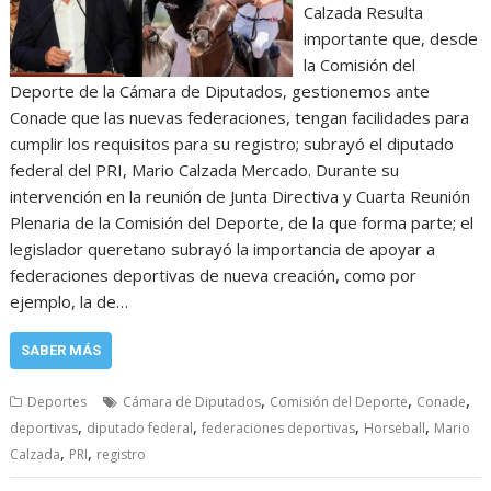
Calzada Resulta
importante que, desde
la Comisión del
Deporte de la Cámara de Diputados, gestionemos ante
Conade que las nuevas federaciones, tengan facilidades para
cumplir los requisitos para su registro; subrayó el diputado
federal del PRI, Mario Calzada Mercado. Durante su
intervención en la reunión de Junta Directiva y Cuarta Reunión
Plenaria de la Comisión del Deporte, de la que forma parte; el
legislador queretano subrayó la importancia de apoyar a
federaciones deportivas de nueva creación, como por
ejemplo, la de…
SABER MÁS
,
,
,
Deportes
Cámara de Diputados
Comisión del Deporte
Conade
,
,
,
,
deportivas
diputado federal
federaciones deportivas
Horseball
Mario
,
,
Calzada
PRI
registro