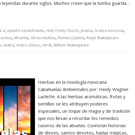
o leyendas durante siglos. Muchos creen que la tumba guarda…
,
,
,
,
,
e V
epitafio escalofriante
Holy Trinity Church
Jessica
la obra escocesa
,
,
,
,
scritos
Miranda
obras inéditas
Romeo y Julieta
Royal Shakespeare
,
,
,
,
o
teatro
teatro clásico
Verdi
William Shakespeare
Hierbas en la mixología mexicana
Cabañuelas Ambientales por: Heidy Wagner
Laclette. A las hierbas aromáticas, frutas y
semillas se les atribuyen poderes
especiales, un toque de magia y de tradición
que nos llevan a recordar los remedios
caseros de las abuelas. Connotan historias
de dioses, santos devotos, hadas mágicas,