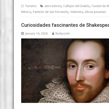
,
,
Turismo
aterradores
Callejón del Diablo
Ciudad de M
,
,
,
México
Panteón de San Fernando
Valientes
vibras pesadas
Curiosidades fascinantes de Shakespe
January 16, 2026
Redacción