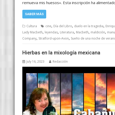
remueva mis huesos». Esta inscripción ha alimentad
SABER MÁS
,
,
,
Cultura
cine
Día del Libro
duelo en la tragedia
Enriqu
,
,
,
,
,
Lady Macbeth
leyendas
Literatura
Macbeth
maldición
manu
,
,
Company
Stratford-upon-Avon
Sueño de una noche de veran
Hierbas en la mixología mexicana
July 16, 2023
Redacción