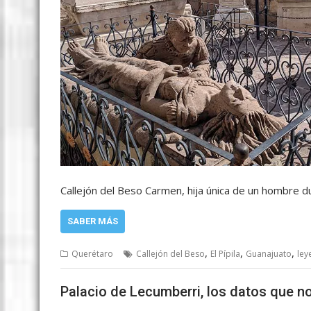
Callejón del Beso Carmen, hija única de un hombre d
SABER MÁS
,
,
,
Querétaro
Callejón del Beso
El Pípila
Guanajuato
ley
Palacio de Lecumberri, los datos que n