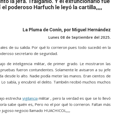
ó la jefa. Tráiganlo. Y el exfuncionario fue
 el poderoso Harfuch le leyó la cartilla,,,,
La Pluma de Conín, por Miguel Hernández
Lunes 08 de Septiembre del 2025.
les de su salida. Por qué lo corrieron pues todo sucedió en la
 poderoso secretario de seguridad.
o de inteligencia militar, de primer grado. Le mostraron las
 pruebas fueron contundentes. Solamente le avisaron a su jefe
da desde lo alto. Nadie podía meter las manos. Eran cientos de
. Lo sabía, y encubrió el delito. También recibió muchos muchos
bajo estrecha
vigilancia
militar , pero la verdad es que se lo llevó
oría sabe quién es, Pero no el por qué lo corrieron. Faltan más
se jugoso negocio llamado HUACHICOL,,,,