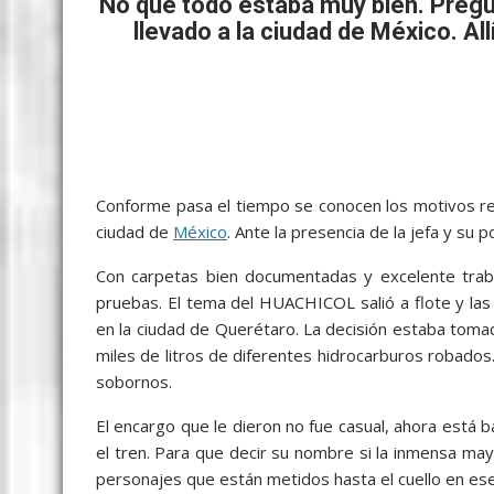
b
er
l
s
e
p
gr
e
No que todo estaba muy bien. Pregunt
llevado a la ciudad de México. Allí
o
A
n
e
a
o
p
g
m
k
p
er
Conforme pasa el tiempo se conocen los motivos rea
ciudad de
México
. Ante la presencia de la jefa y su
Con carpetas bien documentadas y excelente trabaj
pruebas. El tema del HUACHICOL salió a flote y las
en la ciudad de Querétaro. La decisión estaba toma
miles de litros de diferentes hidrocarburos robados
sobornos.
El encargo que le dieron no fue casual, ahora está 
el tren. Para que decir su nombre si la inmensa may
personajes que están metidos hasta el cuello en e