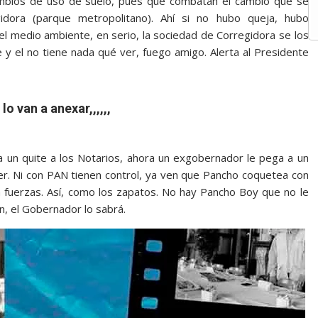
cambios de uso de suelo, pues que combatan el cambio que se
idora (parque metropolitano). Ahí si no hubo queja, hubo
el medio ambiente, en serio, la sociedad de Corregidora se los
 y el no tiene nada qué ver, fuego amigo. Alerta al Presidente
o van a anexar,,,,,,
a un quite a los Notarios, ahora un exgobernador le pega a un
der. Ni con PAN tienen control, ya ven que Pancho coquetea con
 a fuerzas. Así, como los zapatos. No hay Pancho Boy que no le
n, el Gobernador lo sabrá.