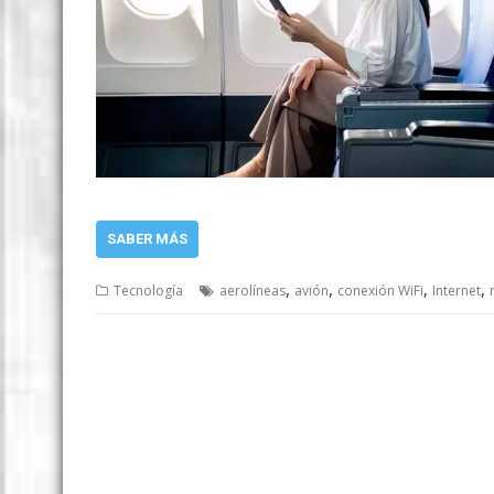
SABER MÁS
,
,
,
,
Tecnología
aerolíneas
avión
conexión WiFi
Internet