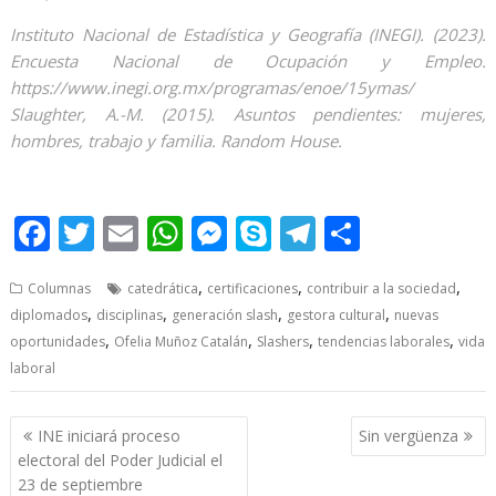
Instituto Nacional de Estadística y Geografía (INEGI). (2023).
Encuesta Nacional de
Ocupación y Empleo.
https://www.inegi.org.mx/programas/enoe/15ymas/
Slaughter, A.-M. (2015). Asuntos pendientes: mujeres,
hombres, trabajo y familia. Random
House.
F
T
E
W
M
S
T
S
ac
w
m
h
e
k
el
h
,
,
,
Columnas
catedrática
certificaciones
contribuir a la sociedad
e
itt
ai
at
ss
y
e
ar
,
,
,
,
diplomados
disciplinas
generación slash
gestora cultural
nuevas
b
er
l
s
e
p
gr
e
,
,
,
,
oportunidades
Ofelia Muñoz Catalán
Slashers
tendencias laborales
vida
o
A
n
e
a
laboral
o
p
g
m
Post
k
p
er
INE iniciará proceso
Sin vergüenza
navigation
electoral del Poder Judicial el
23 de septiembre