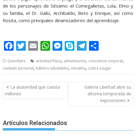
de los personajes de Sésamo: el Comegalletas, Lola, Elmo y
su familia, el Dr. Gallo, Archibaldo, Beto y Enrique, así como
Rosita, como principales dinamizadores del aprendizaje.
Listos a Jugar Listos a Jugar
F
T
E
W
M
S
T
S
ac
w
m
h
e
k
el
h
,
,
,
Querétaro
actividad física
alimentación
conciencia corporal
e
itt
ai
at
ss
y
e
ar
,
,
,
cuidado personal
hábitos saludables
iniciativa
Listos a Jugar
b
er
l
s
e
p
gr
e
o
A
n
e
a
Post
La austeridad que cuesta
Galería Libertad abre su
o
p
g
m
navigation
millones
décima temporada de
exposiciones
k
p
er
Artículos Relacionados