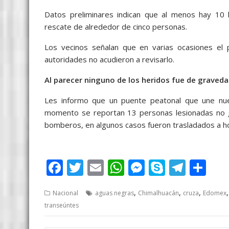
Datos preliminares indican que al menos hay 10 
rescate de alrededor de cinco personas.
Los vecinos señalan que en varias ocasiones el
autoridades no acudieron a revisarlo.
Al parecer ninguno de los heridos fue de graveda
Les informo que un puente peatonal que une nues
momento se reportan 13 personas lesionadas no gr
bomberos, en algunos casos fueron trasladados a ho
F
T
E
W
M
S
T
S
ac
w
m
h
e
k
el
h
,
,
,
Nacional
aguas negras
Chimalhuacán
cruza
Edomex
e
itt
ai
at
ss
y
e
ar
transeúntes
b
er
l
s
e
p
gr
e