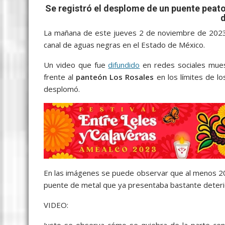
b
er
l
s
e
p
gr
e
Se registró el desplome de un puente peato
o
A
n
e
a
o
p
g
m
La mañana de este jueves 2 de noviembre de 2023 
canal de aguas negras en el Estado de México.
k
p
er
Un video que fue
difundido
en redes sociales mues
frente al
panteón Los Rosales
en los límites de l
desplomó.
En las imágenes se puede observar que al menos 20
puente de metal que ya presentaba bastante deterior
VIDEO:
Justo se observa cómo se quiebra de la parte cent