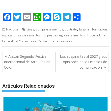
Profeco Profeco Profeco Profeco Profeco
F
T
E
W
M
S
T
S
ac
w
m
h
e
k
el
h
,
,
,
,
Nacional
cines
comprar alimentos
contrato
falsa la información
e
itt
ai
at
ss
y
e
ar
,
,
,
ingresar
lista de alimentos
no puedes ingresar alimentos
Procuraduría
b
er
l
s
e
p
gr
e
,
,
Federal del Consumidor
Profeco
redes sociales
o
A
n
e
a
o
p
g
m
Post
Alistan Segundo Festival
Los suspirantes al 2027 y sus
navigation
k
p
er
Internacional de Arte Ríos de
opiniones en los medios de
Color
comunicación.
Artículos Relacionados