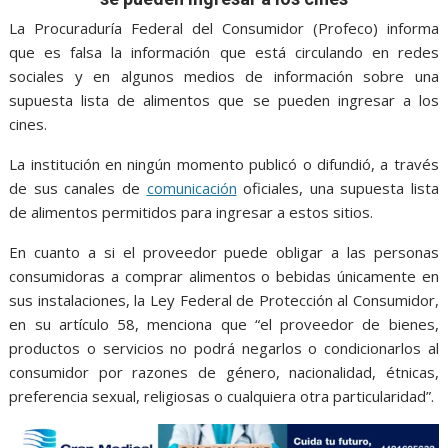
o
A
n
e
a
o
p
g
m
La Procuraduría Federal del Consumidor (Profeco) informa
que es falsa la información que está circulando en redes
k
p
er
sociales y en algunos medios de información sobre una
supuesta lista de alimentos que se pueden ingresar a los
cines.
La institución en ningún momento publicó o difundió, a través
de sus canales de
comunicación
oficiales, una supuesta lista
de alimentos permitidos para ingresar a estos sitios.
En cuanto a si el proveedor puede obligar a las personas
consumidoras a comprar alimentos o bebidas únicamente en
sus instalaciones, la Ley Federal de Protección al Consumidor,
en su artículo 58, menciona que “el proveedor de bienes,
productos o servicios no podrá negarlos o condicionarlos al
consumidor por razones de género, nacionalidad, étnicas,
preferencia sexual, religiosas o cualquiera otra particularidad”.