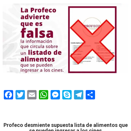
F
T
E
W
M
S
T
S
ac
w
m
h
e
k
el
h
e
itt
ai
at
ss
y
e
ar
b
er
l
s
e
p
gr
e
Profeco desmiente supuesta lista de alimentos que
se pueden ingresar a los cines