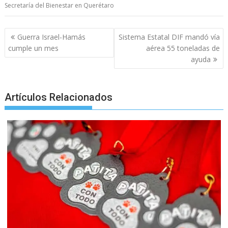
b
er
l
s
e
p
gr
e
Secretaría del Bienestar en Querétaro
o
A
n
e
a
o
p
g
m
Post
Guerra Israel-Hamás
Sistema Estatal DIF mandó vía
navigation
k
p
er
cumple un mes
aérea 55 toneladas de
ayuda
Artículos Relacionados