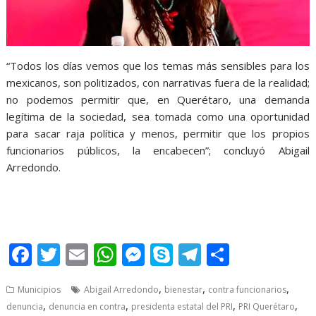
“Todos los días vemos que los temas más sensibles para los
mexicanos, son politizados, con narrativas fuera de la realidad;
no podemos permitir que, en Querétaro, una demanda
legítima de la sociedad, sea tomada como una oportunidad
para sacar raja política y menos, permitir que los propios
funcionarios públicos, la encabecen”; concluyó Abigail
Arredondo.
PRI Querétaro PRI Querétaro
F
T
E
W
M
S
T
S
ac
w
m
h
e
k
el
h
,
,
,
Municipios
Abigail Arredondo
bienestar
contra funcionarios
e
itt
ai
at
ss
y
e
ar
,
,
,
,
denuncia
denuncia en contra
presidenta estatal del PRI
PRI Querétaro