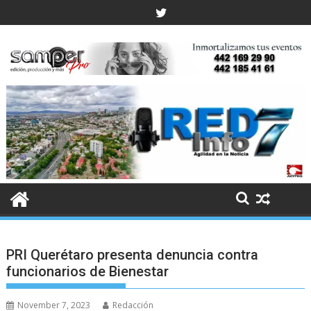
Skip
to
content
PRI Querétaro presenta denuncia contra
funcionarios de Bienestar
November 7, 2023
Redacción