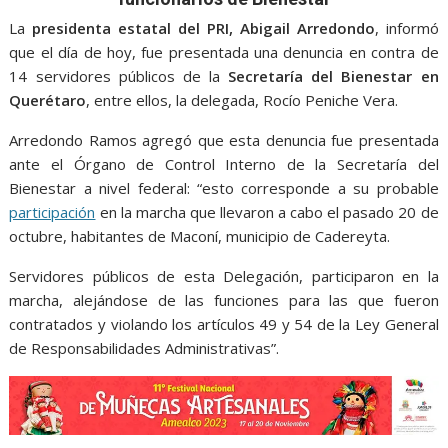
o
A
n
e
a
o
p
g
m
La
presidenta estatal del PRI, Abigail Arredondo
, informó
que el día de hoy, fue presentada una denuncia en contra de
k
p
er
14 servidores públicos de la
Secretaría del Bienestar en
Querétaro
, entre ellos, la delegada, Rocío Peniche Vera.
Arredondo Ramos agregó que esta denuncia fue presentada
ante el Órgano de Control Interno de la Secretaría del
Bienestar a nivel federal: “esto corresponde a su probable
participación
en la marcha que llevaron a cabo el pasado 20 de
octubre, habitantes de Maconí, municipio de Cadereyta.
Servidores públicos de esta Delegación, participaron en la
marcha, alejándose de las funciones para las que fueron
contratados y violando los artículos 49 y 54 de la Ley General
de Responsabilidades Administrativas”.