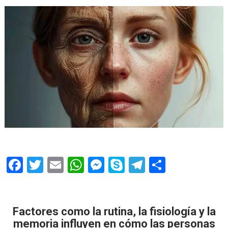
F
T
E
W
M
S
T
S
ac
w
m
h
e
k
el
h
e
itt
ai
at
ss
y
e
ar
b
er
l
s
e
p
gr
e
Factores como la rutina, la fisiología y la
memoria influyen en cómo las personas