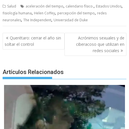
ac
w
m
h
e
k
el
h
,
,
,
Salud
aceleración del tiempo
calendario físico.
Estados Unidos
e
itt
ai
at
ss
y
e
ar
,
,
,
fisiología humana
Helen Coffey
percepción del tiempo
redes
b
er
l
s
e
p
gr
e
,
,
neuronales
The Independent
Universidad de Duke
o
A
n
e
a
o
p
g
m
Post
Querétaro: cerrar el año sin
Acrónimos sexuales y de
navigation
k
p
er
soltar el control
ciberacoso que utilizan en
redes sociales
Artículos Relacionados