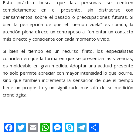
Esta práctica busca que las personas se centren
completamente en el presente, sin distraerse con
pensamientos sobre el pasado o preocupaciones futuras. Si
bien la percepción de que el “tiempo vuela” es común, la
atención plena ofrece un contrapeso al fomentar un contacto
más directo y consciente con cada momento vivido.
Si bien el tiempo es un recurso finito, los especialistas
coinciden en que la forma en que se presentan las vivencias,
es moldeable en gran medida. Adoptar una actitud presente
no solo permite apreciar con mayor intensidad lo que ocurre,
sino que también incrementa la sensación de que el tiempo
tiene un propósito y un significado más allá de su medición
cronológica.
los años, los años, los años, los años, los años, los años, los
años
F
T
E
W
M
S
T
S