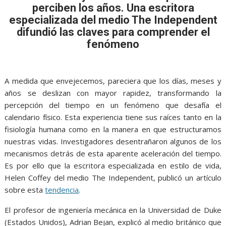
o
A
n
e
a
perciben los años. Una escritora
o
p
g
m
especializada del medio The Independent
k
p
er
difundió las claves para comprender el
fenómeno
A medida que envejecemos, pareciera que los días, meses y
años se deslizan con mayor rapidez, transformando la
percepción del tiempo en un fenómeno que desafía el
calendario físico. Esta experiencia tiene sus raíces tanto en la
fisiología humana como en la manera en que estructuramos
nuestras vidas. Investigadores desentrañaron algunos de los
mecanismos detrás de esta aparente aceleración del tiempo.
Es por ello que la escritora especializada en estilo de vida,
Helen Coffey del medio The Independent, publicó un artículo
sobre esta
tendencia
.
El profesor de ingeniería mecánica en la Universidad de Duke
(Estados Unidos), Adrian Bejan, explicó al medio británico que