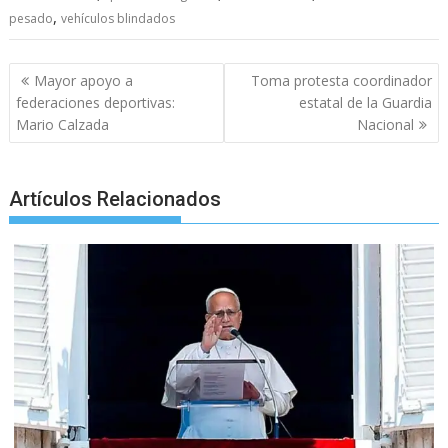
o
A
n
e
a
,
pesado
vehículos blindados
o
p
g
m
k
p
er
Post
Mayor apoyo a
Toma protesta coordinador
navigation
federaciones deportivas:
estatal de la Guardia
Mario Calzada
Nacional
Artículos Relacionados