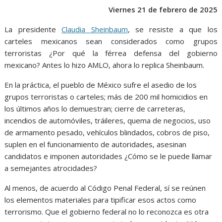
o
p
g
m
Viernes 21 de febrero de 2025
k
p
er
La presidente
Claudia Sheinbaum
, se resiste a que los
carteles mexicanos sean considerados como grupos
terroristas ¿Por qué la férrea defensa del gobierno
mexicano? Antes lo hizo AMLO, ahora lo replica Sheinbaum.
En la práctica, el pueblo de México sufre el asedio de los
grupos terroristas o carteles; más de 200 mil homicidios en
los últimos años lo demuestran; cierre de carreteras,
incendios de automóviles, tráileres, quema de negocios, uso
de armamento pesado, vehículos blindados, cobros de piso,
suplen en el funcionamiento de autoridades, asesinan
candidatos e imponen autoridades ¿Cómo se le puede llamar
a semejantes atrocidades?
Al menos, de acuerdo al Código Penal Federal, sí se reúnen
los elementos materiales para tipificar esos actos como
terrorismo. Que el gobierno federal no lo reconozca es otra