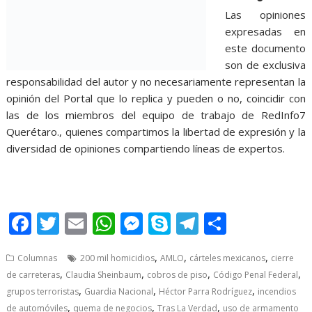
Las opiniones
expresadas en
este documento
son de exclusiva
responsabilidad del autor y no necesariamente representan la
opinión del Portal que lo replica y pueden o no, coincidir con
las de los miembros del equipo de trabajo de RedInfo7
Querétaro., quienes compartimos la libertad de expresión y la
diversidad de opiniones compartiendo líneas de expertos.
Parches, Parches, Parches, Parches, Parches, Parches,
Parches, Parches
F
T
E
W
M
S
T
S
ac
w
m
h
e
k
el
h
,
,
,
Columnas
200 mil homicidios
AMLO
cárteles mexicanos
cierre
e
itt
ai
at
ss
y
e
ar
,
,
,
,
de carreteras
Claudia Sheinbaum
cobros de piso
Código Penal Federal
b
er
l
s
e
p
gr
e
,
,
,
grupos terroristas
Guardia Nacional
Héctor Parra Rodríguez
incendios
,
,
,
de automóviles
quema de negocios
Tras La Verdad
uso de armamento