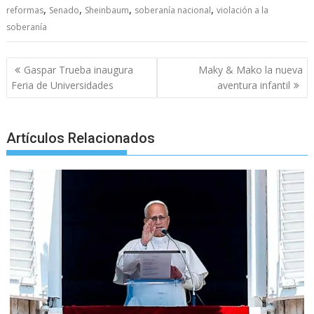
b
er
l
s
e
p
gr
e
,
,
,
,
reformas
Senado
Sheinbaum
soberanía nacional
violación a la
o
A
n
e
a
soberanía
o
p
g
m
Post
k
p
er
Gaspar Trueba inaugura
Maky & Mako la nueva
navigation
Feria de Universidades
aventura infantil
Artículos Relacionados