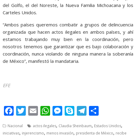
del Golfo, el del Noreste, la Nueva Familia Michoacana y los
Carteles Unidos.
“Ambos países queremos combatir a grupos de delincuencia
organizada que hacen actos ilegales en ambos países, y ahí
estamos trabajando muy bien en la coordinación, pero
nosotros tenemos que garantizar que es bajo colaboración y
coordinación, nunca violando de ninguna manera la soberanía
de México”, manifestó la mandataria.
EFE
Senado Senado Senado
F
T
E
W
M
S
T
S
ac
w
m
h
e
k
el
h
,
,
,
Nacional
actos ilegales
Claudia Sheinbaum
Estados Unidos
e
itt
ai
at
ss
y
e
ar
,
,
,
,
iniciativas
injerencismo
menos invasión
presidenta de México
recibe