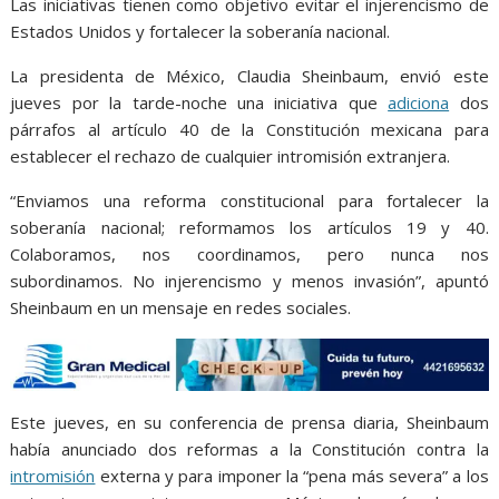
o
p
g
m
Las iniciativas tienen como objetivo evitar el injerencismo de
Estados Unidos y fortalecer la soberanía nacional.
k
p
er
La presidenta de México, Claudia Sheinbaum, envió este
jueves por la tarde-noche una iniciativa que
adiciona
dos
párrafos al artículo 40 de la Constitución mexicana para
establecer el rechazo de cualquier intromisión extranjera.
“Enviamos una reforma constitucional para fortalecer la
soberanía nacional; reformamos los artículos 19 y 40.
Colaboramos, nos coordinamos, pero nunca nos
subordinamos. No injerencismo y menos invasión”, apuntó
Sheinbaum en un mensaje en redes sociales.
Este jueves, en su conferencia de prensa diaria, Sheinbaum
había anunciado dos reformas a la Constitución contra la
intromisión
externa y para imponer la “pena más severa” a los