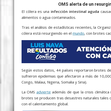
b
er
l
s
e
p
gr
e
OMS alerta de un resurgi
o
A
n
e
a
El cólera es una
infección intestinal aguda
causad
o
p
g
m
alimentos o agua contaminados.
k
p
er
Tras el análisis de estadísticas recientes, la Organ
cólera está resurgiendo en el
mundo
, con brotes ca
Según estos datos, 44 países reportaron brotes de
sufrieron epidemias que afectaron a más de 10,000
Congo, Malaui, Nigeria, Somalia y Siria).
La OMS
advierte
además de que la crisis climática
brotes se producen tras desastres naturales tales 
con el calentamiento global.