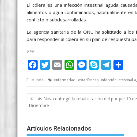
El cólera es una infección intestinal aguda causa
alimentos o agua contaminados, habitualmente en l
conflicto o subdesarrolladas.
La agencia sanitaria de la ONU ha solicitado a lo
para responder al cólera en su plan de respuesta 
EFE
F
T
E
W
M
S
T
S
ac
w
m
h
e
k
el
h
,
,
Mundo
enfermedad
estadísticas
infección intestinal 
e
itt
ai
at
ss
y
e
ar
b
er
l
s
e
p
gr
e
Post
Luis Nava entregó la rehabilitación del parque 10 de
o
A
n
e
a
navigation
Diciembre
o
p
g
m
k
p
er
Artículos Relacionados