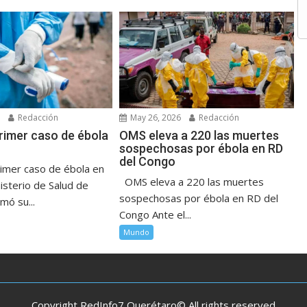
6
Redacción
May 26, 2026
Redacción
rimer caso de ébola
OMS eleva a 220 las muertes
sospechosas por ébola en RD
del Congo
imer caso de ébola en
OMS eleva a 220 las muertes
nisterio de Salud de
sospechosas por ébola en RD del
mó su...
Congo Ante el...
Mundo
Copyright RedInfo7 Querétaro© All rights reserved