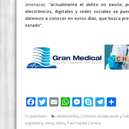
amenazas:
“actualmente el delito no existe, 
electrónicos, digitales y redes sociales se 
daremos a conocer en estos días, que busca preve
estado”.
sumamos, sumamos, sumamos
F
T
E
W
M
S
T
S
ac
w
m
h
e
k
el
h
,
Querétaro
adolescentes
Comisión de Educación y Cult
e
itt
ai
at
ss
y
e
ar
,
,
,
Legislatura
niñas
niños
Paul Ospital Carrera