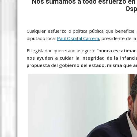
b
er
l
s
e
p
gr
e
Nos sumamos a todo esfuerzo en f
Osp
o
A
n
e
a
o
p
g
m
k
p
er
Cualquier esfuerzo o política pública que beneficie
diputado local
Paul Ospital Carrera
, presidente de la
El legislador queretano aseguró:
“nunca escatimar 
nos ayuden a cuidar la integridad de la infanci
propuesta del gobierno del estado, misma que a