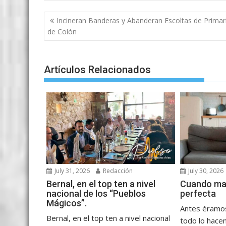
b
er
l
s
e
p
gr
e
o
A
n
e
a
Post
Incineran Banderas y Abanderan Escoltas de Primar
o
p
g
m
navigation
de Colón
k
p
er
Artículos Relacionados
July 31, 2026
Redacción
July 30, 2026
Bernal, en el top ten a nivel
Cuando ma
nacional de los “Pueblos
perfecta
Mágicos”.
Antes éramos
Bernal, en el top ten a nivel nacional
todo lo hace