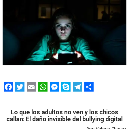
F
T
E
W
M
S
T
S
a
w
m
h
e
k
e
h
c
i
a
a
s
y
l
a
Lo que los adultos no ven y los chicos
callan: El daño invisible del bullying digital
e
t
i
t
s
p
e
r
Por: Valeria Chavez