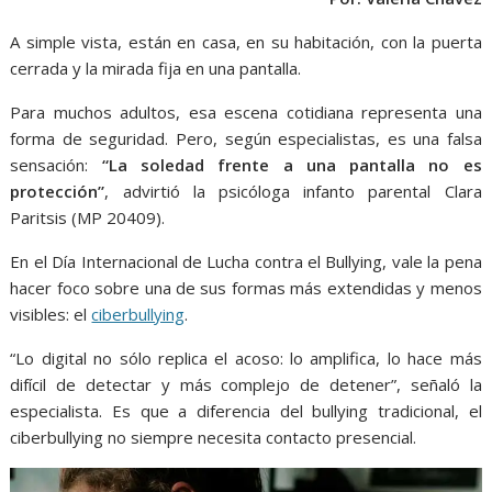
b
t
l
s
e
e
g
e
o
e
A
n
r
A simple vista, están en casa, en su habitación, con la puerta
cerrada y la mirada fija en una pantalla.
o
r
p
g
a
k
p
e
m
Para muchos adultos, esa escena cotidiana representa una
forma de seguridad. Pero, según especialistas, es una falsa
r
sensación:
“La soledad frente a una pantalla no es
protección”
, advirtió la psicóloga infanto parental Clara
Paritsis (MP 20409).
En el Día Internacional de Lucha contra el Bullying, vale la pena
hacer foco sobre una de sus formas más extendidas y menos
visibles: el
ciberbullying
.
“Lo digital no sólo replica el acoso: lo amplifica, lo hace más
difícil de detectar y más complejo de detener”, señaló la
especialista. Es que a diferencia del bullying tradicional, el
ciberbullying no siempre necesita contacto presencial.