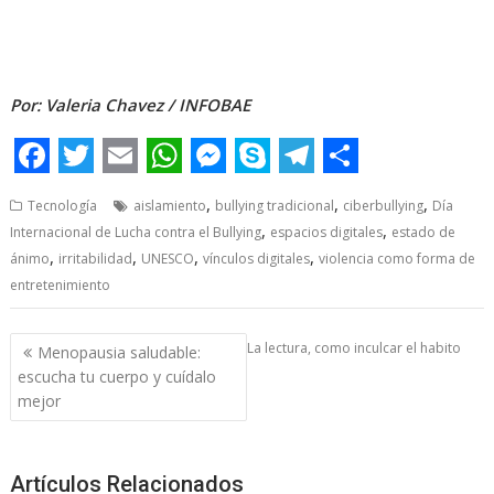
El daño, El daño, El daño, El daño, El daño, El daño, El daño, El
daño, El daño, El daño, El daño, El daño, El daño, El daño, El
daño, El daño
Por: Valeria Chavez / INFOBAE
F
T
E
W
M
S
T
S
,
,
,
Tecnología
aislamiento
bullying tradicional
ciberbullying
Día
a
w
m
h
e
k
e
h
,
,
Internacional de Lucha contra el Bullying
espacios digitales
estado de
c
i
a
a
s
y
l
a
,
,
,
,
ánimo
irritabilidad
UNESCO
vínculos digitales
violencia como forma de
e
t
i
t
s
p
e
r
entretenimiento
b
t
l
s
e
e
g
e
Post
La lectura, como inculcar el habito
Menopausia saludable:
o
e
A
n
r
navigation
escucha tu cuerpo y cuídalo
o
r
p
g
a
mejor
k
p
e
m
r
Artículos Relacionados